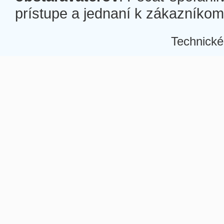
prístupe a jednaní k zákazníkom a
Technické
Â
Â
Â