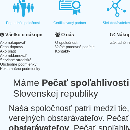
Popredná spoločnosť
Certifikovaný partner
Sieť dodávateľo
Všetko o nákupe
O nás
Nákup 
Ako nakupovať
O spoločnosti
Základné in
Cena dopravy
Voľné pracovné pozície
Ako platiť
Kontakty
Ako reklamovať
Servisné strediská
Obchodné podmienky
Reklamačné podmienky
Máme
Pečať spoľahlivosti
Slovenskej republiky
Naša spoločnosť patrí medzi tie
verejných obstarávateľov. Pečať 
obstarávateľov
. Pečať spoľahli