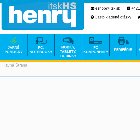
eshop@itsk.sk
+421
Často kladené otázky
MOBILY,
JARNÉ
PC,
PC
PERIFÉRIE
TABLETY,
POMÔCKY
NOTEBOOKY
KOMPONENTY
HODINKY
Hlavná Strana