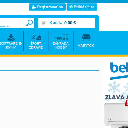
Registrovať sa
Prihlásiť sa
Košík:
0.00 €
anie >>
SOFTWARE, E-
ŠPORT,
ZÁHRADA,
NÁBYTOK
KNIHY
ZDRAVIE
HOBBY