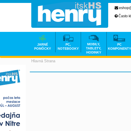
eshop@
Často k
MOBILY,
JARNÉ
PC,
PC
TABLETY,
POMÔCKY
NOTEBOOKY
KOMPONENTY
HODINKY
Hlavná Strana