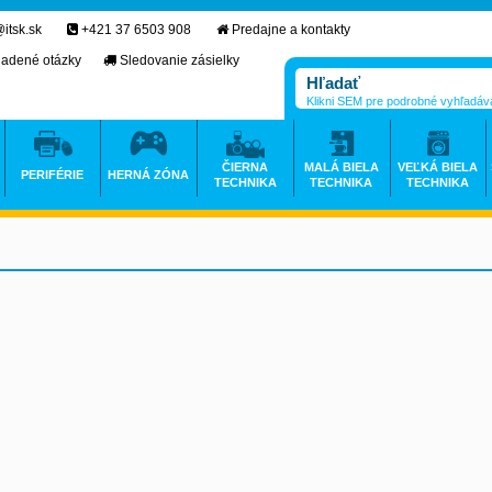
itsk.sk
+421 37 6503 908
Predajne a kontakty
ladené otázky
Sledovanie zásielky
Klikni SEM pre podrobné vyhľadáv
ČIERNA
MALÁ BIELA
VEĽKÁ BIELA
PERIFÉRIE
HERNÁ ZÓNA
TECHNIKA
TECHNIKA
TECHNIKA