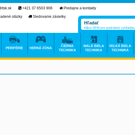
itsk.sk
+421 37 6503 908
Predajne a kontakty
ladené otázky
Sledovanie zásielky
Klikni SEM pre podrobné vyhľadáv
ČIERNA
MALÁ BIELA
VEĽKÁ BIELA
PERIFÉRIE
HERNÁ ZÓNA
TECHNIKA
TECHNIKA
TECHNIKA