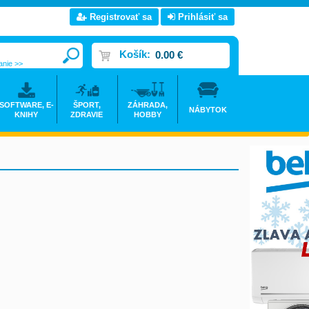
Registrovať sa
Prihlásiť sa
Košík:
0.00 €
anie >>
SOFTWARE, E-
ŠPORT,
ZÁHRADA,
NÁBYTOK
KNIHY
ZDRAVIE
HOBBY