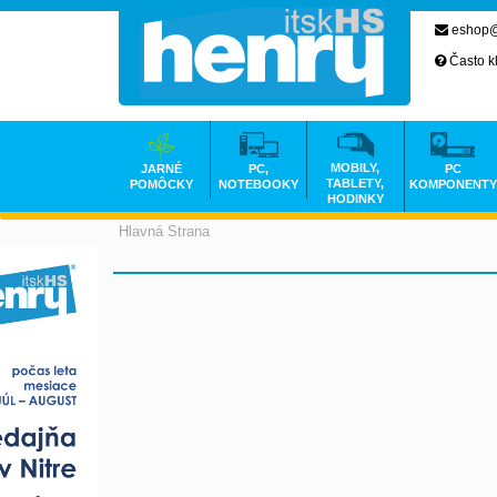
eshop@
Často k
MOBILY,
JARNÉ
PC,
PC
TABLETY,
POMÔCKY
NOTEBOOKY
KOMPONENTY
HODINKY
Hlavná Strana