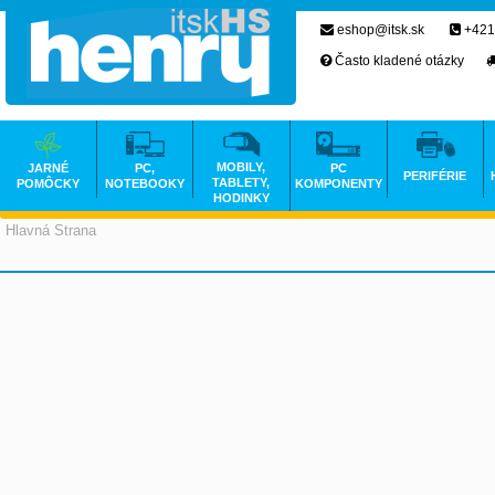
eshop@itsk.sk
+421
Často kladené otázky
MOBILY,
JARNÉ
PC,
PC
PERIFÉRIE
TABLETY,
POMÔCKY
NOTEBOOKY
KOMPONENTY
HODINKY
Hlavná Strana