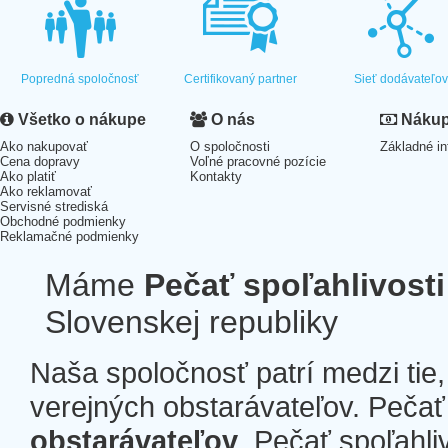
Popredná spoločnosť
Certifikovaný partner
Sieť dodávateľo
Všetko o nákupe
O nás
Nákup 
Ako nakupovať
O spoločnosti
Základné in
Cena dopravy
Voľné pracovné pozície
Ako platiť
Kontakty
Ako reklamovať
Servisné strediská
Obchodné podmienky
Reklamačné podmienky
Máme
Pečať spoľahlivosti
Slovenskej republiky
Naša spoločnosť patrí medzi tie
verejných obstarávateľov. Pečať 
obstarávateľov
. Pečať spoľahli