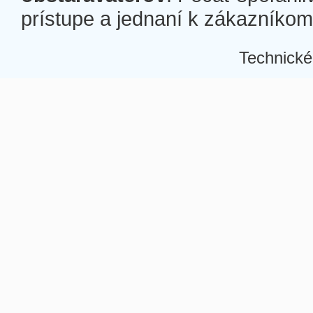
prístupe a jednaní k zákazníkom a
Technické
Â
Â
Â