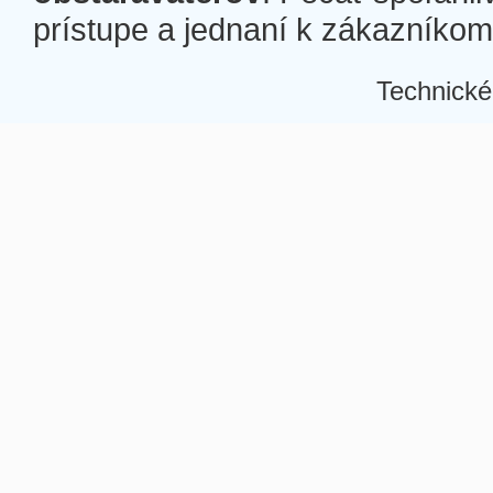
prístupe a jednaní k zákazníkom a
Technické
Â
Â
Â