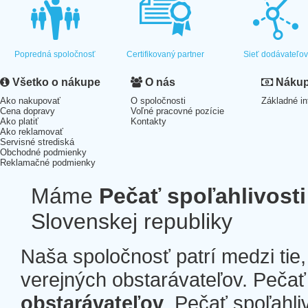
Popredná spoločnosť
Certifikovaný partner
Sieť dodávateľo
Všetko o nákupe
O nás
Nákup 
Ako nakupovať
O spoločnosti
Základné in
Cena dopravy
Voľné pracovné pozície
Ako platiť
Kontakty
Ako reklamovať
Servisné strediská
Obchodné podmienky
Reklamačné podmienky
Máme
Pečať spoľahlivosti
Slovenskej republiky
Naša spoločnosť patrí medzi tie
verejných obstarávateľov. Pečať 
obstarávateľov
. Pečať spoľahli