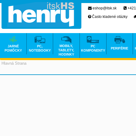
eshop@itsk.sk
+421
Často kladené otázky
MOBILY,
JARNÉ
PC,
PC
PERIFÉRIE
TABLETY,
POMÔCKY
NOTEBOOKY
KOMPONENTY
HODINKY
Hlavná Strana