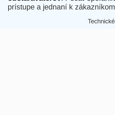
prístupe a jednaní k zákazníkom a
Technické
Â
Â
Â