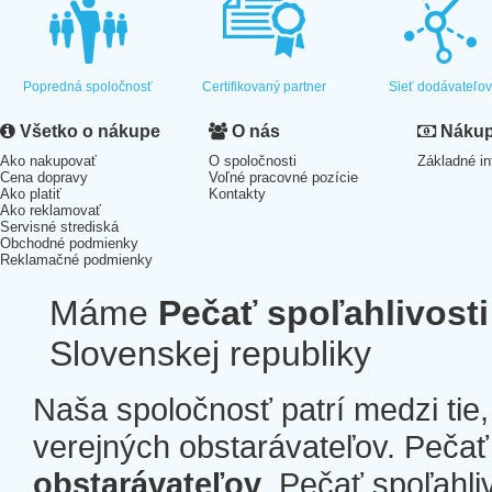
Popredná spoločnosť
Certifikovaný partner
Sieť dodávateľo
Všetko o nákupe
O nás
Nákup 
Ako nakupovať
O spoločnosti
Základné in
Cena dopravy
Voľné pracovné pozície
Ako platiť
Kontakty
Ako reklamovať
Servisné strediská
Obchodné podmienky
Reklamačné podmienky
Máme
Pečať spoľahlivosti
Slovenskej republiky
Naša spoločnosť patrí medzi tie
verejných obstarávateľov. Pečať 
obstarávateľov
. Pečať spoľahli