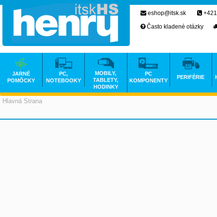
eshop@itsk.sk
+421
Často kladené otázky
MOBILY,
JARNÉ
PC,
PC
PERIFÉRIE
TABLETY,
POMÔCKY
NOTEBOOKY
KOMPONENTY
HODINKY
Hlavná Strana