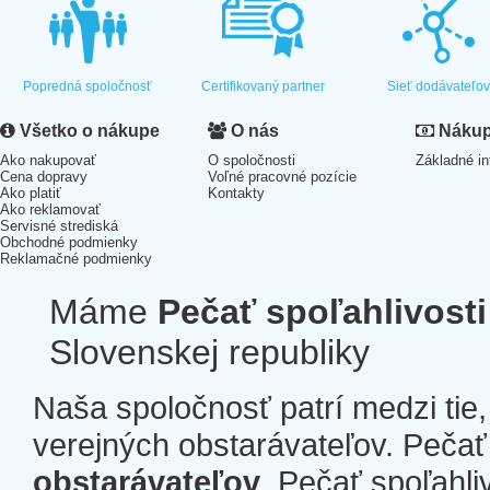
Popredná spoločnosť
Certifikovaný partner
Sieť dodávateľo
Všetko o nákupe
O nás
Nákup 
Ako nakupovať
O spoločnosti
Základné in
Cena dopravy
Voľné pracovné pozície
Ako platiť
Kontakty
Ako reklamovať
Servisné strediská
Obchodné podmienky
Reklamačné podmienky
Máme
Pečať spoľahlivosti
Slovenskej republiky
Naša spoločnosť patrí medzi tie
verejných obstarávateľov. Pečať 
obstarávateľov
. Pečať spoľahli