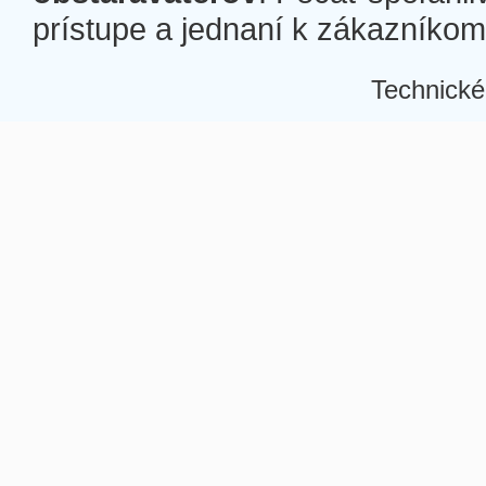
prístupe a jednaní k zákazníkom a
Technické
Â
Â
Â