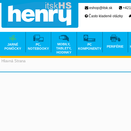
eshop@itsk.sk
+421
Často kladené otázky
MOBILY,
JARNÉ
PC,
PC
PERIFÉRIE
TABLETY,
POMÔCKY
NOTEBOOKY
KOMPONENTY
HODINKY
Hlavná Strana