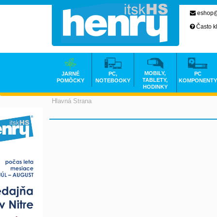
eshop@
Často k
MOBILY,
JARNÉ
PC,
PC
TABLETY,
POMÔCKY
NOTEBOOKY
KOMPONENTY
HODINKY
Hlavná Strana