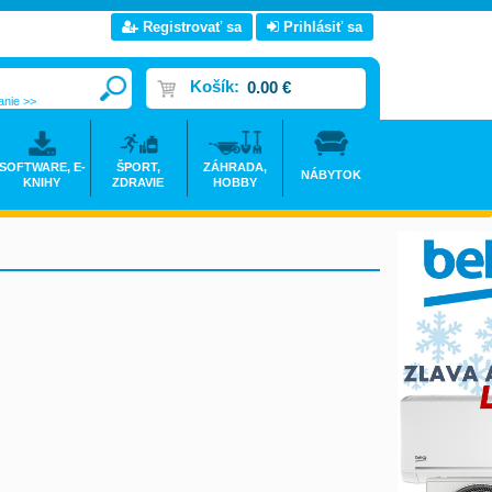
Registrovať sa
Prihlásiť sa
Košík:
0.00 €
anie >>
SOFTWARE, E-
ŠPORT,
ZÁHRADA,
NÁBYTOK
KNIHY
ZDRAVIE
HOBBY