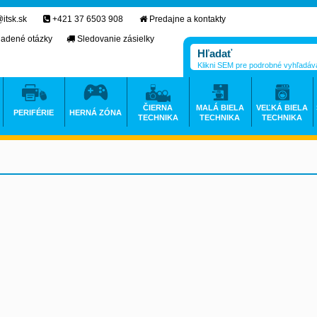
itsk.sk
+421 37 6503 908
Predajne a kontakty
ladené otázky
Sledovanie zásielky
Klikni SEM pre podrobné vyhľadáv
ČIERNA
MALÁ BIELA
VEĽKÁ BIELA
PERIFÉRIE
HERNÁ ZÓNA
TECHNIKA
TECHNIKA
TECHNIKA