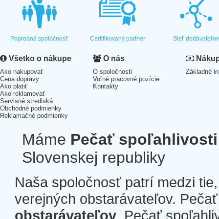
Popredná spoločnosť
Certifikovaný partner
Sieť dodávateľo
Všetko o nákupe
O nás
Nákup 
Ako nakupovať
O spoločnosti
Základné in
Cena dopravy
Voľné pracovné pozície
Ako platiť
Kontakty
Ako reklamovať
Servisné strediská
Obchodné podmienky
Reklamačné podmienky
Máme
Pečať spoľahlivosti
Slovenskej republiky
Naša spoločnosť patrí medzi tie
verejných obstarávateľov. Pečať 
obstarávateľov
. Pečať spoľahli