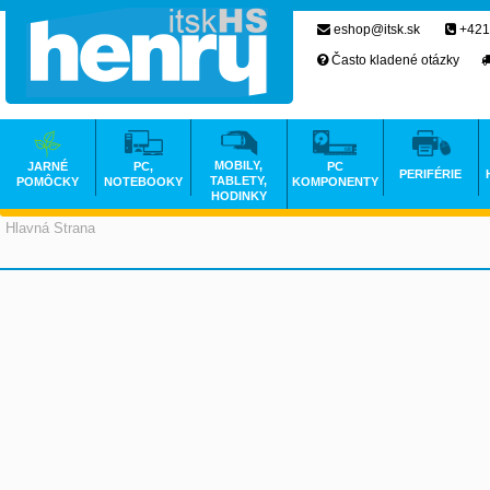
eshop@itsk.sk
+421
Často kladené otázky
MOBILY,
JARNÉ
PC,
PC
PERIFÉRIE
TABLETY,
POMÔCKY
NOTEBOOKY
KOMPONENTY
HODINKY
Hlavná Strana