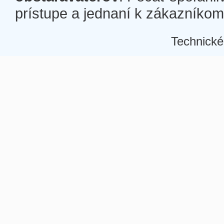
prístupe a jednaní k zákazníkom a
Technické
Â
Â
Â