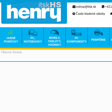
eshop@itsk.sk
+421
Často kladené otázky
MOBILY,
JARNÉ
PC,
PC
PERIFÉRIE
TABLETY,
POMÔCKY
NOTEBOOKY
KOMPONENTY
HODINKY
Hlavná Strana