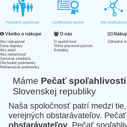
Popredná spoločnosť
Certifikovaný partner
Sieť dodávateľo
Všetko o nákupe
O nás
Nákup 
Ako nakupovať
O spoločnosti
Základné in
Cena dopravy
Voľné pracovné pozície
Ako platiť
Kontakty
Ako reklamovať
Servisné strediská
Obchodné podmienky
Reklamačné podmienky
Máme
Pečať spoľahlivosti
Slovenskej republiky
Naša spoločnosť patrí medzi tie
verejných obstarávateľov. Pečať 
obstarávateľov
. Pečať spoľahli