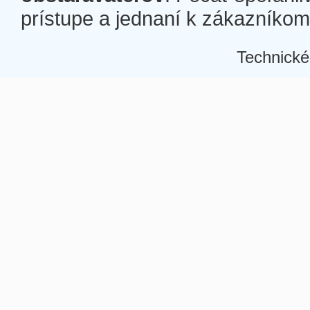
prístupe a jednaní k zákazníkom a
Technické
Â
Â
Â