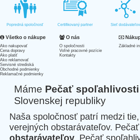
Popredná spoločnosť
Certifikovaný partner
Sieť dodávateľo
Všetko o nákupe
O nás
Nákup 
Ako nakupovať
O spoločnosti
Základné in
Cena dopravy
Voľné pracovné pozície
Ako platiť
Kontakty
Ako reklamovať
Servisné strediská
Obchodné podmienky
Reklamačné podmienky
Máme
Pečať spoľahlivosti
Slovenskej republiky
Naša spoločnosť patrí medzi tie
verejných obstarávateľov. Pečať 
obstarávateľov
. Pečať spoľahli