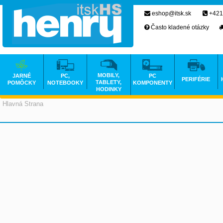
eshop@itsk.sk
+421
Často kladené otázky
MOBILY,
JARNÉ
PC,
PC
PERIFÉRIE
TABLETY,
POMÔCKY
NOTEBOOKY
KOMPONENTY
HODINKY
Hlavná Strana