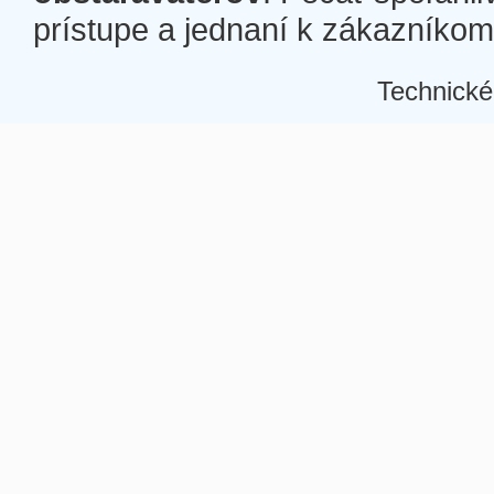
prístupe a jednaní k zákazníkom a
Technické
Â
Â
Â