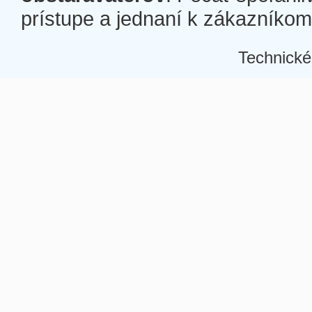
prístupe a jednaní k zákazníkom a
Technické
Â
Â
Â