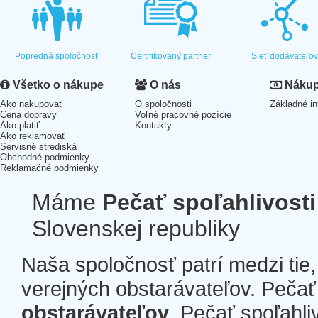
Popredná spoločnosť
Certifikovaný partner
Sieť dodávateľo
Všetko o nákupe
O nás
Nákup 
Ako nakupovať
O spoločnosti
Základné in
Cena dopravy
Voľné pracovné pozície
Ako platiť
Kontakty
Ako reklamovať
Servisné strediská
Obchodné podmienky
Reklamačné podmienky
Máme
Pečať spoľahlivosti
Slovenskej republiky
Naša spoločnosť patrí medzi tie
verejných obstarávateľov. Pečať 
obstarávateľov
. Pečať spoľahli