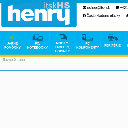
eshop@itsk.sk
+421
Často kladené otázky
MOBILY,
JARNÉ
PC,
PC
PERIFÉRIE
TABLETY,
POMÔCKY
NOTEBOOKY
KOMPONENTY
HODINKY
Hlavná Strana