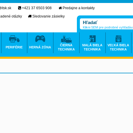
itsk.sk
+421 37 6503 908
Predajne a kontakty
ladené otázky
Sledovanie zásielky
Klikni SEM pre podrobné vyhľadáv
ČIERNA
MALÁ BIELA
VEĽKÁ BIELA
PERIFÉRIE
HERNÁ ZÓNA
TECHNIKA
TECHNIKA
TECHNIKA