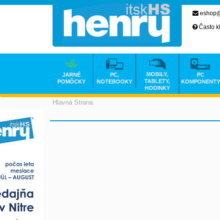
eshop@
Často k
MOBILY,
JARNÉ
PC,
PC
TABLETY,
POMÔCKY
NOTEBOOKY
KOMPONENTY
HODINKY
Hlavná Strana