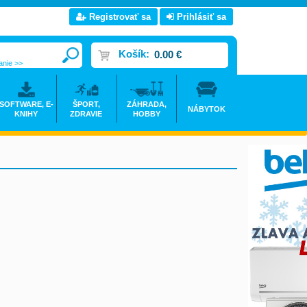
Registrovať sa
Prihlásiť sa
Košík:
0.00 €
anie >>
SOFTWARE, E-
ŠPORT,
ZÁHRADA,
NÁBYTOK
KNIHY
ZDRAVIE
HOBBY