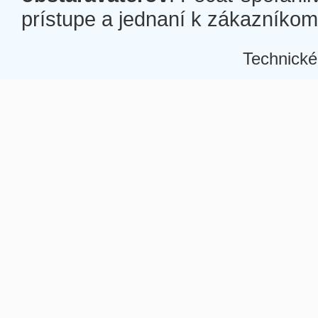
prístupe a jednaní k zákazníkom a
Technické
Â
Â
Â