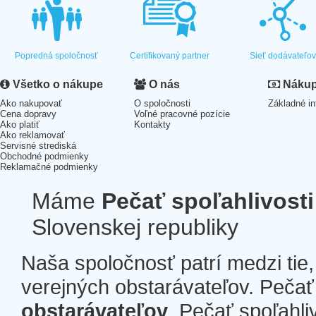
Popredná spoločnosť
Certifikovaný partner
Sieť dodávateľo
Všetko o nákupe
O nás
Nákup 
Ako nakupovať
O spoločnosti
Základné in
Cena dopravy
Voľné pracovné pozície
Ako platiť
Kontakty
Ako reklamovať
Servisné strediská
Obchodné podmienky
Reklamačné podmienky
Máme
Pečať spoľahlivosti
Slovenskej republiky
Naša spoločnosť patrí medzi tie
verejných obstarávateľov. Pečať 
obstarávateľov
. Pečať spoľahli