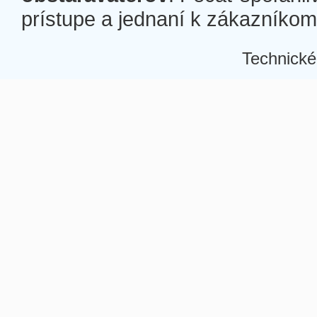
prístupe a jednaní k zákazníkom a
Technické
Â
Â
Â