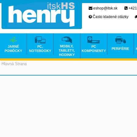
eshop@itsk.sk
+421
Často kladené otázky
MOBILY,
JARNÉ
PC,
PC
PERIFÉRIE
TABLETY,
POMÔCKY
NOTEBOOKY
KOMPONENTY
HODINKY
Hlavná Strana