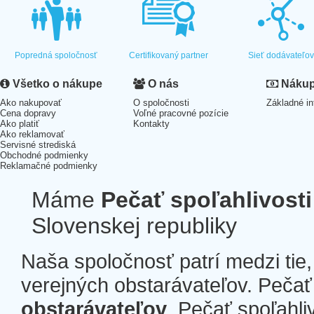
Popredná spoločnosť
Certifikovaný partner
Sieť dodávateľo
Všetko o nákupe
O nás
Nákup 
Ako nakupovať
O spoločnosti
Základné in
Cena dopravy
Voľné pracovné pozície
Ako platiť
Kontakty
Ako reklamovať
Servisné strediská
Obchodné podmienky
Reklamačné podmienky
Máme
Pečať spoľahlivosti
Slovenskej republiky
Naša spoločnosť patrí medzi tie
verejných obstarávateľov. Pečať 
obstarávateľov
. Pečať spoľahli