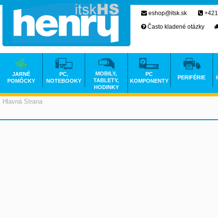
eshop@itsk.sk
+421
Často kladené otázky
MOBILY,
JARNÉ
PC,
PC
PERIFÉRIE
TABLETY,
POMÔCKY
NOTEBOOKY
KOMPONENTY
HODINKY
Hlavná Strana