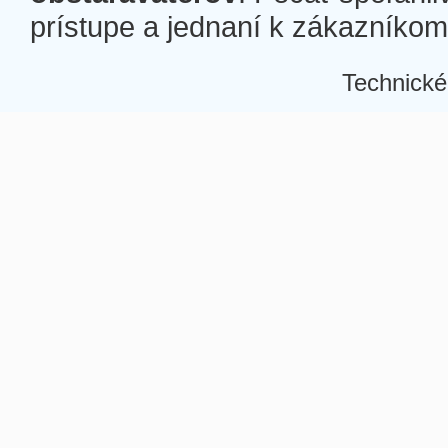
prístupe a jednaní k zákazníkom a
Technické
Â
Â
Â