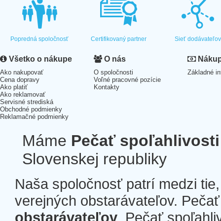
Popredná spoločnosť
Certifikovaný partner
Sieť dodávateľo
Všetko o nákupe
O nás
Nákup 
Ako nakupovať
O spoločnosti
Základné in
Cena dopravy
Voľné pracovné pozície
Ako platiť
Kontakty
Ako reklamovať
Servisné strediská
Obchodné podmienky
Reklamačné podmienky
Máme
Pečať spoľahlivosti
Slovenskej republiky
Naša spoločnosť patrí medzi tie
verejných obstarávateľov. Pečať 
obstarávateľov
. Pečať spoľahli