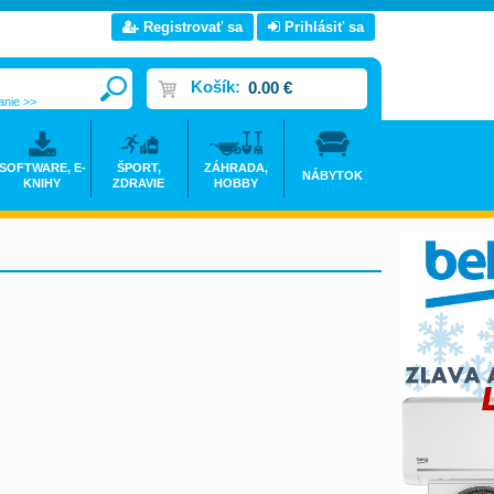
Registrovať sa
Prihlásiť sa
Košík:
0.00 €
anie >>
SOFTWARE, E-
ŠPORT,
ZÁHRADA,
NÁBYTOK
KNIHY
ZDRAVIE
HOBBY