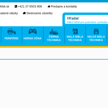
itsk.sk
+421 37 6503 908
Predajne a kontakty
ladené otázky
Sledovanie zásielky
Klikni SEM pre podrobné vyhľadáv
ČIERNA
MALÁ BIELA
VEĽKÁ BIELA
PERIFÉRIE
HERNÁ ZÓNA
TECHNIKA
TECHNIKA
TECHNIKA