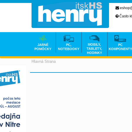
eshop@
Často k
MOBILY,
JARNÉ
PC,
PC
TABLETY,
POMÔCKY
NOTEBOOKY
KOMPONENTY
HODINKY
Hlavná Strana