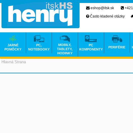
eshop@itsk.sk
+421
Často kladené otázky
MOBILY,
JARNÉ
PC,
PC
PERIFÉRIE
TABLETY,
POMÔCKY
NOTEBOOKY
KOMPONENTY
HODINKY
Hlavná Strana