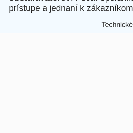
prístupe a jednaní k zákazníkom a
Technické
Â
Â
Â