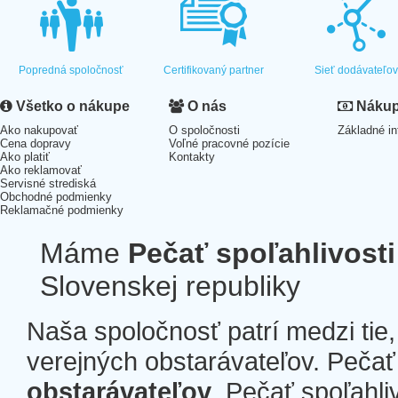
Popredná spoločnosť
Certifikovaný partner
Sieť dodávateľo
Všetko o nákupe
O nás
Nákup 
Ako nakupovať
O spoločnosti
Základné in
Cena dopravy
Voľné pracovné pozície
Ako platiť
Kontakty
Ako reklamovať
Servisné strediská
Obchodné podmienky
Reklamačné podmienky
Máme
Pečať spoľahlivosti
Slovenskej republiky
Naša spoločnosť patrí medzi tie
verejných obstarávateľov. Pečať 
obstarávateľov
. Pečať spoľahli