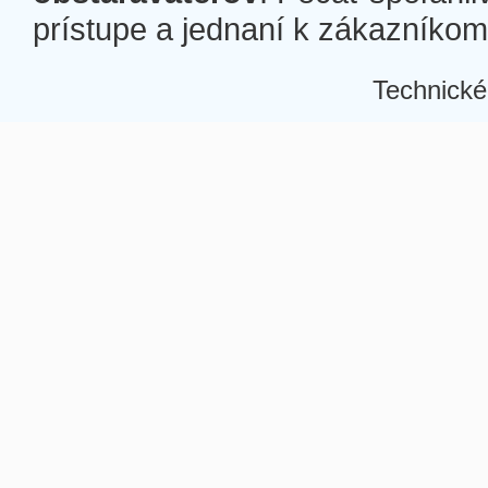
prístupe a jednaní k zákazníkom a
Technické
Â
Â
Â