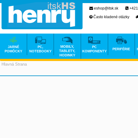
eshop@itsk.sk
+421
Často kladené otázky
MOBILY,
JARNÉ
PC,
PC
PERIFÉRIE
TABLETY,
POMÔCKY
NOTEBOOKY
KOMPONENTY
HODINKY
Hlavná Strana