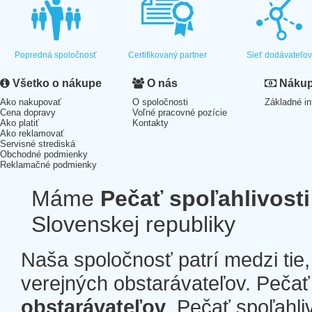
Popredná spoločnosť
Certifikovaný partner
Sieť dodávateľo
Všetko o nákupe
O nás
Nákup 
Ako nakupovať
O spoločnosti
Základné in
Cena dopravy
Voľné pracovné pozície
Ako platiť
Kontakty
Ako reklamovať
Servisné strediská
Obchodné podmienky
Reklamačné podmienky
Máme
Pečať spoľahlivosti
Slovenskej republiky
Naša spoločnosť patrí medzi tie
verejných obstarávateľov. Pečať 
obstarávateľov
. Pečať spoľahli