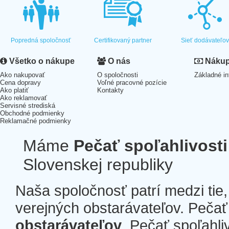
Popredná spoločnosť
Certifikovaný partner
Sieť dodávateľo
Všetko o nákupe
O nás
Nákup 
Ako nakupovať
O spoločnosti
Základné in
Cena dopravy
Voľné pracovné pozície
Ako platiť
Kontakty
Ako reklamovať
Servisné strediská
Obchodné podmienky
Reklamačné podmienky
Máme
Pečať spoľahlivosti
Slovenskej republiky
Naša spoločnosť patrí medzi tie
verejných obstarávateľov. Pečať 
obstarávateľov
. Pečať spoľahli