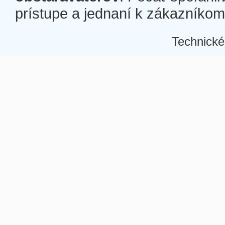
prístupe a jednaní k zákazníkom a
Technické
Â
Â
Â