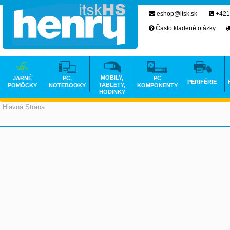
eshop@itsk.sk
+421
Často kladené otázky
MOBILY,
JARNÉ
PC,
PC
PERIFÉRIE
TABLETY,
POMÔCKY
NOTEBOOKY
KOMPONENTY
HODINKY
Hlavná Strana