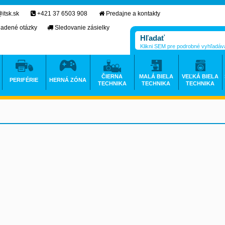
itsk.sk
+421 37 6503 908
Predajne a kontakty
ladené otázky
Sledovanie zásielky
Klikni SEM pre podrobné vyhľadáv
ČIERNA
MALÁ BIELA
VEĽKÁ BIELA
PERIFÉRIE
HERNÁ ZÓNA
TECHNIKA
TECHNIKA
TECHNIKA