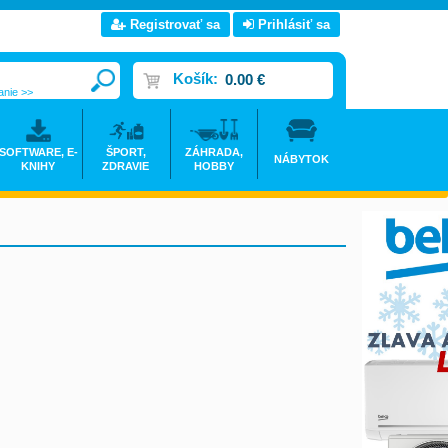
Registrovať sa
Prihlásiť sa
Košík:
0.00 €
anie >>
SOFTWARE, E-
ŠPORT,
ZÁHRADA,
NÁBYTOK
KNIHY
ZDRAVIE
HOBBY