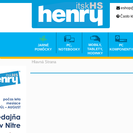
eshop@
Často k
MOBILY,
JARNÉ
PC,
PC
TABLETY,
POMÔCKY
NOTEBOOKY
KOMPONENTY
HODINKY
Hlavná Strana