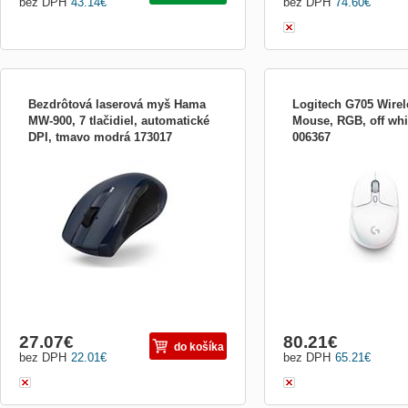
bez DPH
43.14
€
bez DPH
74.60
€
Bezdrôtová laserová myš Hama
Logitech G705 Wire
MW-900, 7 tlačidiel, automatické
Mouse, RGB, off whi
DPI, tmavo modrá 173017
006367
- bezdrátová 7tlačítková myš s vysokou
Logitech G G705 - Myš - 
přesností pohybu na prakticky každém
tlačítka - bezdrátový - Blu
povrchu - rychlost kurzoru (citlivost) se
USB Logitech LIGHTSPEED
nastavuje automaticky podle pohybu myši,
malé ruce - 6 tlačítka - be
není potřeba ručně přepínat DPI - možnost
Bluetooth - přijímač USB 
nastavení pevného rozlišení 1000 DPI -
LIGHTSPEED - bílá
laserový sen...
27.07
€
80.21
€
do košíka
bez DPH
22.01
€
bez DPH
65.21
€