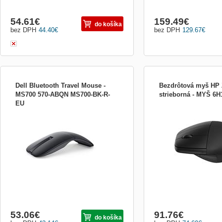
54.61
€
159.49
€
do košíka
bez DPH
44.40
€
bez DPH
129.67
€
Dell Bluetooth Travel Mouse -
Bezdrôtová myš HP 
MS700 570-ABQN MS700-BK-R-
strieborná - MYŠ 6
EU
Technické parametre Device Type Mouse
Rozhranie - Bluetooth Sn
Buttons Qty 2 Interface Bluetooth 5.0 LE
optický Rozlíšenie senzor
Connectivity Technology Wireless
Rozmery - 10,2 x 6,5 x 2
Movement detection technology Optical
44 g Batérie - 1x AA Rozm
LED
h x v) •101,7 x 64,6 x 2
výrobku •0,04 kg Čo je v 
AA batéria Dok...
53.06
€
91.76
€
do košíka