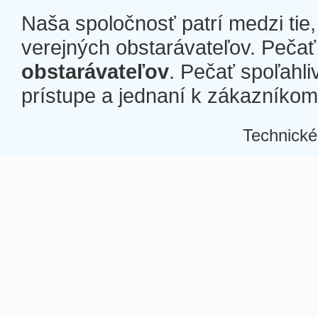
Naša spoločnosť patrí medzi tie
verejných obstarávateľov. Pečať 
obstarávateľov
. Pečať spoľahli
prístupe a jednaní k zákazníkom a
Technické
Â
Â
Â