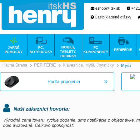
eshop@itsk.sk
+421
Často kladené otázky
MOBILY,
JARNÉ
PC,
PC
PERIFÉRIE
TABLETY,
POMÔCKY
NOTEBOOKY
KOMPONENTY
HODINKY
Hlavná Strana
PERIFÉRIE
Klávesnice, Myši, Joysticky
Myši
>
>
Podľa pripojenia