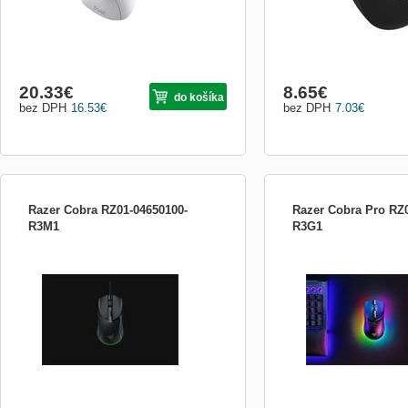
20.33
€
8.65
€
do košíka
bez DPH
16.53
€
bez DPH
7.03
€
Razer Cobra RZ01-04650100-
Razer Cobra Pro RZ
R3M1
R3G1
TECHNICKÉ SPECIFIKACE: Určeno pro:
TECHNICKÉ SPECIFIKACE
Praváky, symetrická PŘIPOJENÍ: *Kabel -
Praváky, symetrická PŘI
Razer™ Speedflex Cable ŽIVOTNOST
*Razer™ HyperSpeed Wir
BATERIE *Bez baterie RGB OSVĚTLENÍ:
*Bluetooth *Wired – Spee
Razer Chroma™ RGB SENZOR: Optický
Type C ŽIVOTNOST BATE
snímač 8500 DPI MAXIMÁLNÍ CITLIVOST
hodin na Razer HyperSpe
(DPI): 8500 MAXIMÁLNÍ RYCHLOST
(konstantní pohyb při 1000
(IPS): ...