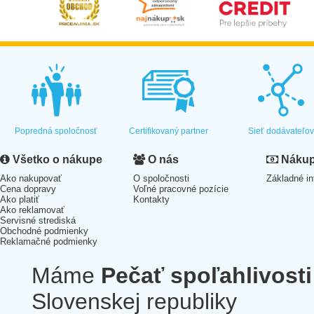
Popredná spoločnosť
Certifikovaný partner
Sieť dodávateľo
Všetko o nákupe
O nás
Nákup 
Ako nakupovať
O spoločnosti
Základné in
Cena dopravy
Voľné pracovné pozície
Ako platiť
Kontakty
Ako reklamovať
Servisné strediská
Obchodné podmienky
Reklamačné podmienky
Máme
Pečať spoľahlivosti
Slovenskej republiky