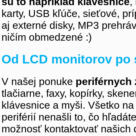
sú to napríklad klávesnice
,
karty, USB kľúče, sieťové, p
aj externé disky, MP3 prehr
ničím obmedzené :)
Od LCD monitorov po 
V našej ponuke
periférnych 
tlačiarne, faxy, kopírky, sken
klávesnice a myši. Všetko na
periférií nenašli to, čo hľadá
možnosť kontaktovať našich 