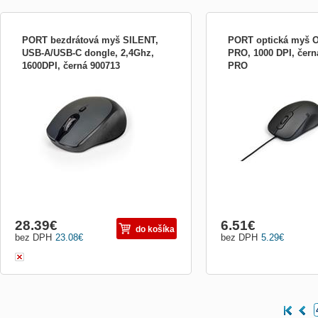
PORT bezdrátová myš SILENT,
PORT optická myš O
USB-A/USB-C dongle, 2,4Ghz,
PRO, 1000 DPI, čern
1600DPI, černá 900713
PRO
Rozhranie myši:Bezdrôtová USB dongle;
Rozhranie myši:Drôtová 
Druh myši:Optická; Počet tlačidiel myši:3
myši:Optická; Počet tlačid
tlačidlová, S kolesom
tlačidlová, S kolesom
28.39
€
6.51
€
do košíka
bez DPH
23.08
€
bez DPH
5.29
€