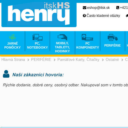
eshop@itsk.sk
+421
Často kladené otázky
MOBILY,
JARNÉ
PC,
PC
PERIFÉRIE
TABLETY,
POMÔCKY
NOTEBOOKY
KOMPONENTY
HODINKY
Hlavná Strana
PERIFÉRIE
Pamäťové Karty, Čítačky
Ostatné
C
>
>