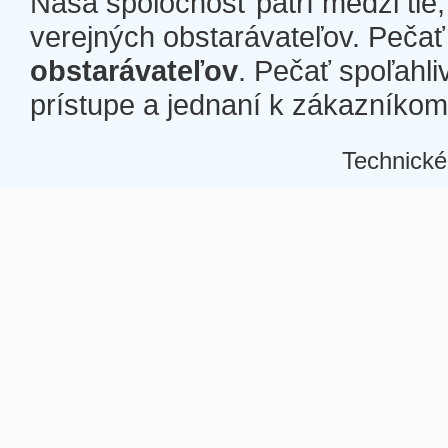
Naša spoločnosť patrí medzi tie
verejných obstarávateľov. Pečať 
obstarávateľov
. Pečať spoľahli
prístupe a jednaní k zákazníkom a
Technické
Â
Â
Â