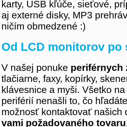
karty, USB kľúče, sieťové, p
aj externé disky, MP3 prehr
ničím obmedzené :)
Od LCD monitorov po 
V našej ponuke
periférnych 
tlačiarne, faxy, kopírky, sken
klávesnice a myši. Všetko na
periférií nenašli to, čo hľadá
možnosť kontaktovať našich 
vami požadovaného tovaru