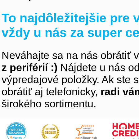
To najdôležitejšie pre
vždy u nás za super c
Neváhajte sa na nás obrátiť 
z periférií :)
Nájdete u nás od
výpredajové položky. Ak ste s
obrátiť aj telefonicky,
radi v
širokého sortimentu.