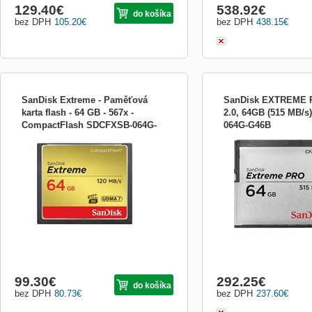
129.40
€
538.92
€
do košíka
bez DPH
105.20
€
bez DPH
438.15
€
SanDisk Extreme - Paměťová
SanDisk EXTREME 
karta flash - 64 GB - 567x -
2.0, 64GB (515 MB/
CompactFlash SDCFXSB-064G-
064G-G46B
Výrobca: SanDisk Trieda produktu:
Výrobca: SanDisk Trieda 
G46
FLASH pamäťové karty Typ pamäťovej
FLASH pamäťové karty T
karty FLASH: CompactFlash Kapacita
karty FLASH: CFast Kapac
pamäti (flash): 64 GB Rýchlosť čítania:
(flash): 64 GB Rýchlosť č
120 MB/s Rýchlosť zápisu: 85 MB/s Šírka:
Rýchlosť zápisu: 240 MB/
1.7 palcov Hĺbka: 0.1 palcov Výška: 1.4
1.7 palcov Hĺbka: 36 mm, 
palcov Prepínač ochrany záp...
Výška: 3.3 mm, 0.13 palco
99.30
€
292.25
€
do košíka
bez DPH
80.73
€
bez DPH
237.60
€