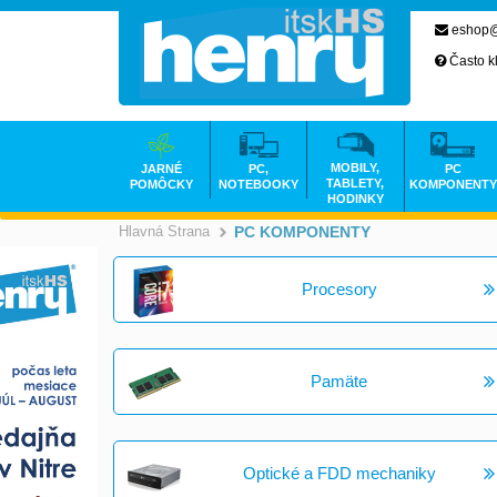
eshop@
Často k
MOBILY,
JARNÉ
PC,
PC
TABLETY,
POMÔCKY
NOTEBOOKY
KOMPONENTY
HODINKY
Hlavná Strana
PC KOMPONENTY
>
Procesory
Pamäte
Optické a FDD mechaniky