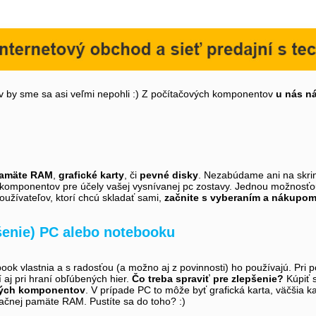
by sme sa asi veľmi nepohli :) Z počítačových komponentov
u nás n
pamäte RAM
,
grafické karty
, či
pevné disky
. Nezabúdame ani na skrin
 komponentov pre účely vašej vysnívanej pc zostavy. Jednou možnosťou 
oužívateľov, ktorí chcú skladať sami,
začnite s vyberaním a nákupom
šenie) PC alebo notebooku
book vlastnia a s radosťou (a možno aj z povinnosti) ho používajú. Pri
tí aj pri hraní obľúbených hier.
Čo treba spraviť pre zlepšenie?
Kúpiť s
vých komponentov
. V prípade PC to môže byť grafická karta, väčšia
ačnej pamäte RAM. Pustíte sa do toho? :)