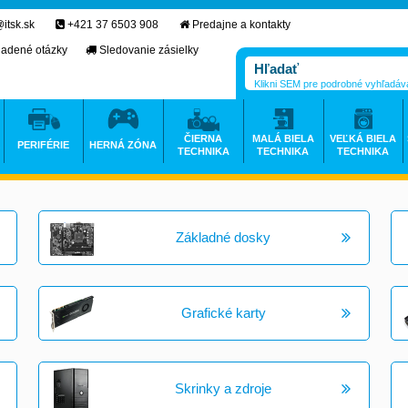
itsk.sk
+421 37 6503 908
Predajne a kontakty
ladené otázky
Sledovanie zásielky
Klikni SEM pre podrobné vyhľadáv
ČIERNA
MALÁ BIELA
VEĽKÁ BIELA
PERIFÉRIE
HERNÁ ZÓNA
TECHNIKA
TECHNIKA
TECHNIKA
Základné dosky
Grafické karty
Skrinky a zdroje