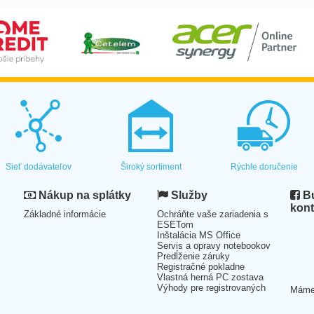
Sieť dodávateľov
Široký sortiment
Rýchle doručenie
Nákup na splátky
Služby
Bu
kont
Základné informácie
Ochráňte vaše zariadenia s
ESETom
Inštalácia MS Office
Servis a opravy notebookov
Predĺženie záruky
Registračné pokladne
Vlastná herná PC zostava
Výhody pre registrovaných
Mám