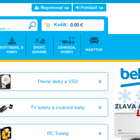
Registrovať sa
Prihlásiť sa
Košík:
0.00 €
anie >>
SOFTWARE, E-
ŠPORT,
ZÁHRADA,
NÁBYTOK
KNIHY
ZDRAVIE
HOBBY
Pevné disky a SSD
TV tunery a zvukové karty
PC Tuning