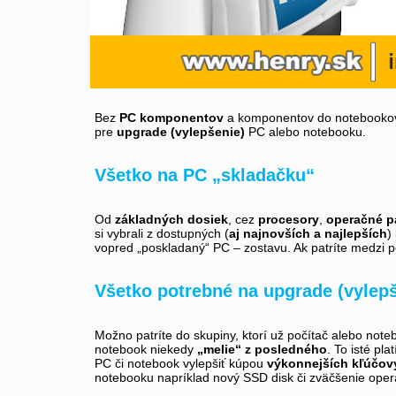
Bez
PC komponentov
a komponentov do notebookov 
pre
upgrade (vylepšenie)
PC alebo notebooku.
Všetko na PC „skladačku“
Od
základných dosiek
, cez
procesory
,
operačné 
si vybrali z dostupných (
aj najnovších a najlepších
)
vopred „poskladaný“ PC – zostavu. Ak patríte medzi p
Všetko potrebné na upgrade (vylep
Možno patríte do skupiny, ktorí už počítač alebo note
notebook niekedy
„melie“ z posledného
. To isté pla
PC či notebook vylepšiť kúpou
výkonnejších kľúčo
notebooku napríklad nový SSD disk či zväčšenie oper