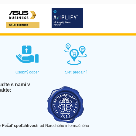
Osobný odber
Sieť predajní
ďte s nami v
akte:
e
Pečať spoľahlivosti
od Národného informačného