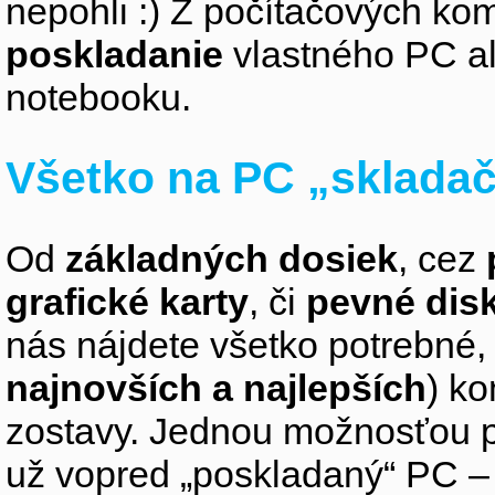
nepohli :) Z počítačových k
poskladanie
vlastného PC a
notebooku.
Všetko na PC „sklada
Od
základných dosiek
, cez
grafické karty
, či
pevné dis
nás nájdete všetko potrebné, 
najnovších a najlepších
) k
zostavy. Jednou možnosťou pr
už vopred „poskladaný“ PC – z