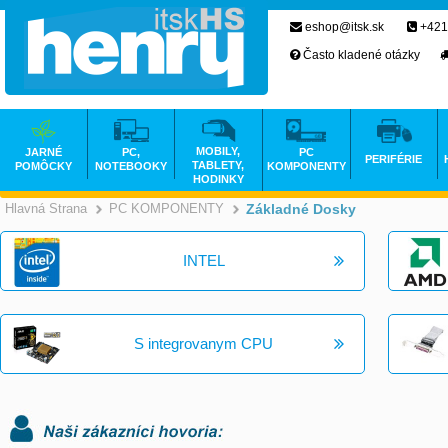
eshop@itsk.sk
+421
Často kladené otázky
MOBILY,
JARNÉ
PC,
PC
PERIFÉRIE
TABLETY,
POMÔCKY
NOTEBOOKY
KOMPONENTY
HODINKY
Hlavná Strana
PC KOMPONENTY
Základné Dosky
>
>
INTEL
S integrovanym CPU