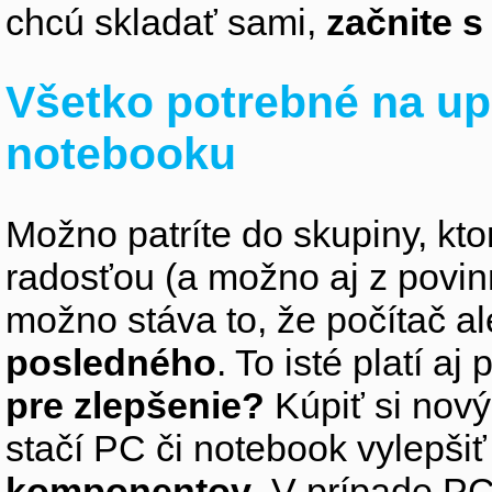
chcú skladať sami,
začnite 
Všetko potrebné na up
notebooku
Možno patríte do skupiny, kto
radosťou (a možno aj z povin
možno stáva to, že počítač 
posledného
. To isté platí aj
pre zlepšenie?
Kúpiť si nový
stačí PC či notebook vylepši
komponentov
. V prípade PC