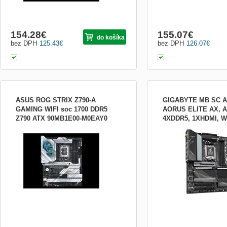
154.28
€
155.07
€
do košíka
bez DPH
125.43
€
bez DPH
126.07
€
ASUS ROG STRIX Z790-A
GIGABYTE MB SC A
GAMING WIFI soc 1700 DDR5
AORUS ELITE AX, A
Z790 ATX 90MB1E00-M0EAY0
4XDDR5, 1XHDMI, WI
Socket (pätica):Socket 1700; Chipset:Intel
Základní deska značky 
Z790; Typ pamäťového modulu:DDR5;
založena na čipsetu AMD 
Formát:ATX
vložení CPU byl připrave
AM5. Součástí tohoto mod
zvuková karta, která skvě
kanálů. Řadí se do rozmě
pro velmi výkonné herní s