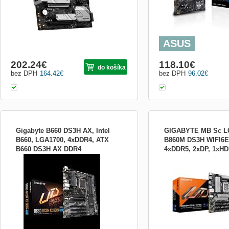
ASUS
202.24
€
118.10
€
do košíka
bez DPH
164.42
€
bez DPH
96.02
€
Gigabyte B660 DS3H AX, Intel
GIGABYTE MB Sc L
B660, LGA1700, 4xDDR4, ATX
B860M DS3H WIFI6E, 
B660 DS3H AX DDR4
4xDDR5, 2xDP, 1xHD
CPU LGA1700 socket: Support for 12th
Formát:micro ATX; Chipset
mATX
Generation Intel® Core™, Pentium® Gold
Socket (pätica):Socket 18
and Celeron® Processors* L3 cache
pamäťového modulu:DDR
varies with CPU * Please refer to
RAID:0, 1, 5, 10; PCI exp
&quot;CPU Support List&quot; for more
information. Chipset Intel® B660 Express
Chipset Memory Support for DDR4
5333(O.C.)