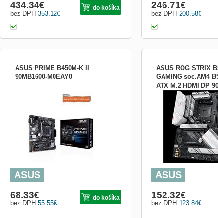
434.34
€
246.71
€
do košíka
bez DPH
353.12
€
bez DPH
200.58
€
ASUS PRIME B450M-K II
ASUS ROG STRIX B
90MB1600-M0EAY0
GAMING soc.AM4 B
ATX M.2 HDMI DP 9
Chipset: AMD B450 Rozměrový formát:
Formát:ATX; Socket (päti
M0EAY0
mATX Form Factor (226 mm x 221 mm)
Chipset:AMD; Integrovaná
Podpora pro procesory: 3rd/2nd/1st Gen
karta:Ano (CPU); Typ pa
AMD Ryzen™/2nd and 1st Gen AMD
modulu:DDR4; Podpora RA
Ryzen™ with Radeon™ Vega
express 16x:Více než 1; 
Graphics/Athlon™ with Radeon™ Vega
karta:1; Rozhranie:HDMI,
Graphics Processors Patice procesoru:
3.2, DisplayPort; Ďalšie r
AM4 Pozice na...
ASUS
ASUS
68.33
€
152.32
€
do košíka
bez DPH
55.55
€
bez DPH
123.84
€