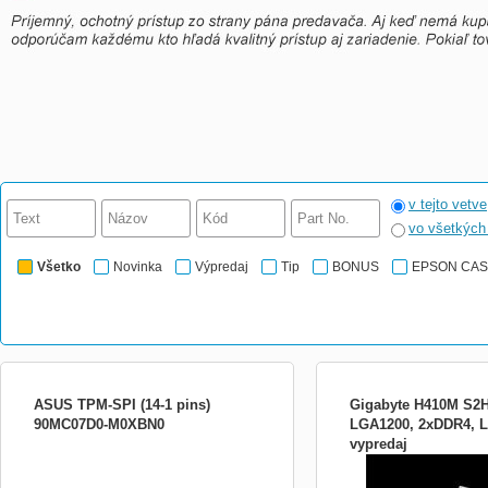
v tejto vetve
vo všetkýc
Všetko
Novinka
Výpredaj
Tip
BONUS
EPSON CA
ASUS TPM-SPI (14-1 pins)
Gigabyte H410M S2H,
90MC07D0-M0XBN0
LGA1200, 2xDDR4, L
vypredaj
Chipset: Intel® H410 Roz
Formát Micro ATX (226 
Podpora pro procesory: 1