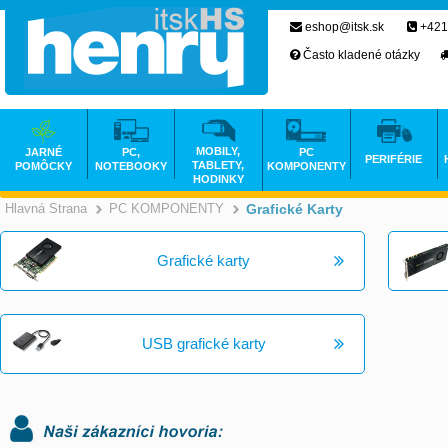
eshop@itsk.sk
+421
Často kladené otázky
MOBILY,
JARNÉ
PC,
PC
PERIFÉRIE
TABLETY,
POMÔCKY
NOTEBOOKY
KOMPONENTY
HODINKY
Hlavná Strana
PC KOMPONENTY
Grafické Karty
>
>
Grafické karty
USB grafické karty