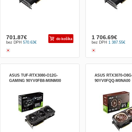
701.87
€
1 706.69
€
do košíka
bez DPH
570.63
€
bez DPH
1 387.55
€
ASUS TUF-RTX3080-O12G-
ASUS RTX3070-O8
GAMING 90YV0FB8-M0NM00
90YV0FQQ-M0NA00
Grafický čip: NVIDIA GeForce RTX 3080
Grafický čip: NVIDIA Ge
Paměť: 12 GB GDDR6X Šířka paměťové
Paměť: 8 GB GDDR6 Šíř
sběrnice: 384-bit Rozhraní: PCI Express
sběrnice: 256-bit Rozhran
4.0 Open GL: 4.6 Frekvence jádra: * OC
4.0 Open GL: 4.6 Frekven
mode : 1815 MHz (Boost Clock) * Gaming
mode: 1845 MHz (Boost C
mode : 1785 MHz (Boost Clock)
mode: 1815 MHz (Boost C
Frekvence paměti: 19 000 MHz Ma...
Frekvence paměti: 14 000