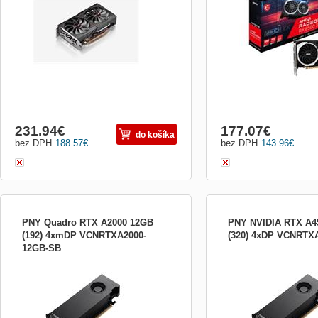
*Boost Clock: Up to 2825 MHz *Game
4.0 x4 DirectX: 12 Open G
Clock: Up to 2685 MHz Frekvence paměti:
Frekvence jádra: *Game:
18 000 MHz Max. rozlišení: 7680×4320
*Boost: 2825 MHz Frekve
Počet stream/CUDA procesorů: 10...
000 MHz Max. rozlišení: 
Počet...
231.94
€
177.07
€
do košíka
bez DPH
188.57
€
bez DPH
143.96
€
PNY Quadro RTX A2000 12GB
PNY NVIDIA RTX A4
(192) 4xmDP VCNRTXA2000-
(320) 4xDP VCNRTX
12GB-SB
Model: NVIDIA RTX A2000 Paměť: 12 GB
Model: NVIDIA RTX A450
GDDR6 Šířka paměťové sběrnice: 192-bit
GDDR6 s ECC Šířka pamě
Rozhraní: PCI Express 4.0 x16 DirectX:
320-bit Rozhraní: PCI Ex
12.07 Open GL: 4.68 Max. rozlišení: 7680
DirectX: 12.0 Open GL: 4.
x 4320 @ 60 Hz Max. počet displejů: 4
7680 x 4320 @ 60 Hz Po
(max. 5K) Počet stream/CUDA procesorů:
procesorů: 7168 Chlazení:
3328 Chlazení: Akti...
DisplayPort: 4x DisplayPo.