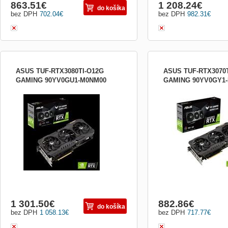
863.51
€
1 208.24
€
do košíka
bez DPH
702.04
€
bez DPH
982.31
€
ASUS TUF-RTX3080TI-O12G
ASUS TUF-RTX3070T
GAMING 90YV0GU1-M0NM00
GAMING 90YV0GY1
Grafický čip: NVIDIA GeForce RTX 3080
Grafický čip: NVIDIA Ge
Ti Paměť: 12 GB GDDR6X Šířka
Ti Paměť: 8 GB GDDR6X 
paměťové sběrnice: 384 bitů Rozhraní:
sběrnice: 256-bit Rozhran
PCI Express 4.0 Open GL: 4.6 Frekvence
4.0 Open GL: 4.6 Frekven
jádra: * OC mode : 1785 MHz (Boost
mode : 1800 MHz (Boost 
Clock) * Gaming mode : 1755 MHz (Boost
mode : 1770 MHz (Boost 
Clock) Frekvence paměti: 19 000 MH...
Frekvence paměti: 19 000
1 301.50
€
882.86
€
do košíka
bez DPH
1 058.13
€
bez DPH
717.77
€