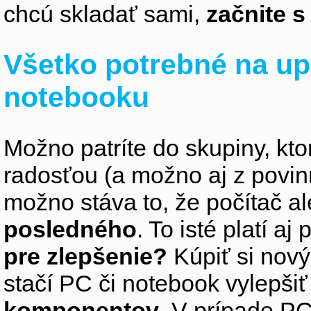
chcú skladať sami,
začnite 
Všetko potrebné na up
notebooku
Možno patríte do skupiny, kto
radosťou (a možno aj z povin
možno stáva to, že počítač 
posledného
. To isté platí aj
pre zlepšenie?
Kúpiť si nový
stačí PC či notebook vylepši
komponentov
. V prípade PC