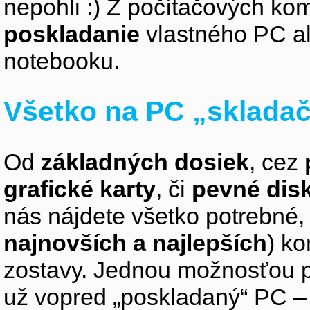
nepohli :) Z počítačových k
poskladanie
vlastného PC a
notebooku.
Všetko na PC „sklada
Od
základných dosiek
, cez
grafické karty
, či
pevné dis
nás nájdete všetko potrebné, 
najnovších a najlepších
) k
zostavy. Jednou možnosťou pr
už vopred „poskladaný“ PC – z