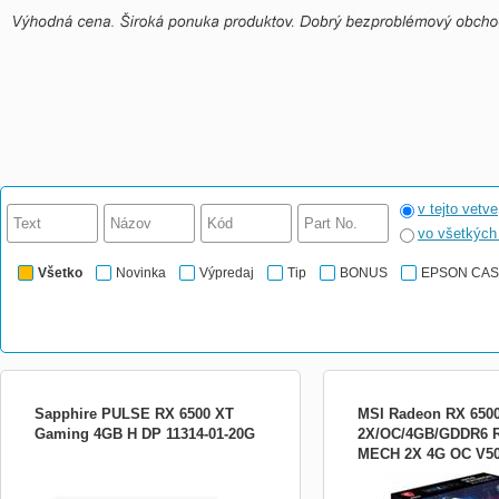
v tejto vetve
vo všetkýc
Všetko
Novinka
Výpredaj
Tip
BONUS
EPSON CA
Sapphire PULSE RX 6500 XT
MSI Radeon RX 650
Gaming 4GB H DP 11314-01-20G
2X/OC/4GB/GDDR6 R
MECH 2X 4G OC V50
Grafický čip: AMD Radeon RX 6500 XT
Grafický čip: AMD Radeo
Paměť: 4 GB GDDR6 Rozhraní: PCI-
Paměť: 4 GB GDDR6 Šíř
Express 4.0 DirectX: 12 Frekvence jádra:
sběrnice: 64-bit Rozhraní