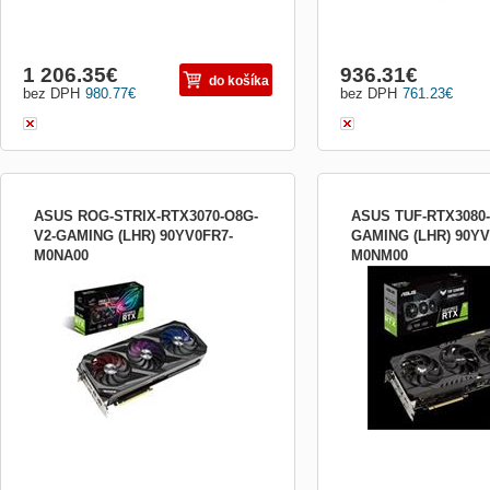
1 206.35
€
936.31
€
do košíka
bez DPH
980.77
€
bez DPH
761.23
€
ASUS ROG-STRIX-RTX3070-O8G-
ASUS TUF-RTX3080-
V2-GAMING (LHR) 90YV0FR7-
GAMING (LHR) 90YV
M0NA00
M0NM00
Grafický čip: NVIDIA GeForce RTX 3070
Grafický čip: NVIDIA Ge
Paměť: 8 GB GDDR6 Šířka paměťové
Paměť: 10 GB GDDR6X Š
sběrnice: 256-bit Rozhraní: PCI Express
sběrnice: 320-bit Rozhran
4.0 Open GL: 4.6 Frekvence jádra: * OC
4.0 Open GL: 4.6 Frekven
Mode - 1935 MHz (Boost Clock) * Gaming
Mode - 1740 MHz (Boost 
Mode - 1905 MHz (Boost Clock)
Mode (Default) - GPU Boo
Frekvence paměti: 14 000 MHz Max....
MHz , GPU Base Clock ...