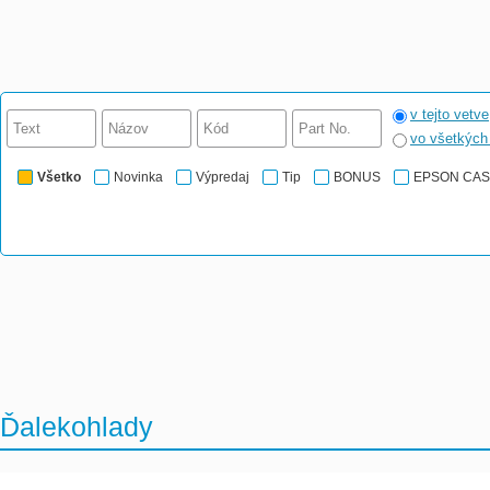
v tejto vetve
vo všetkýc
Všetko
Novinka
Výpredaj
Tip
BONUS
EPSON CA
Ďalekohlady