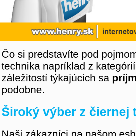
Čo si predstavíte pod pojmom
technika napríklad z kategóri
záležitostí týkajúcich sa
príj
podobne.
Široký výber z čiernej
Naši zákazníci na našom esho