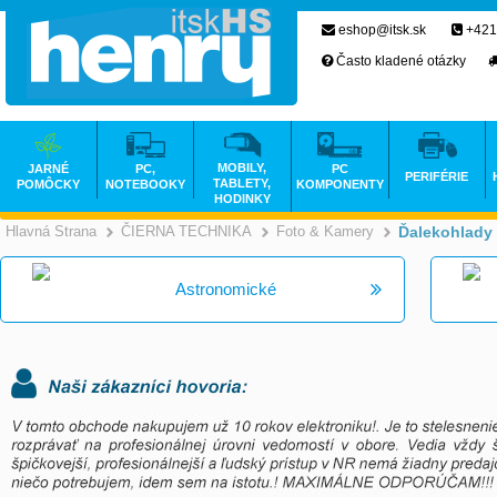
eshop@itsk.sk
+421
Často kladené otázky
MOBILY,
JARNÉ
PC,
PC
PERIFÉRIE
TABLETY,
POMÔCKY
NOTEBOOKY
KOMPONENTY
HODINKY
Hlavná Strana
ČIERNA TECHNIKA
Foto & Kamery
Ďalekohlady
>
>
Astronomické