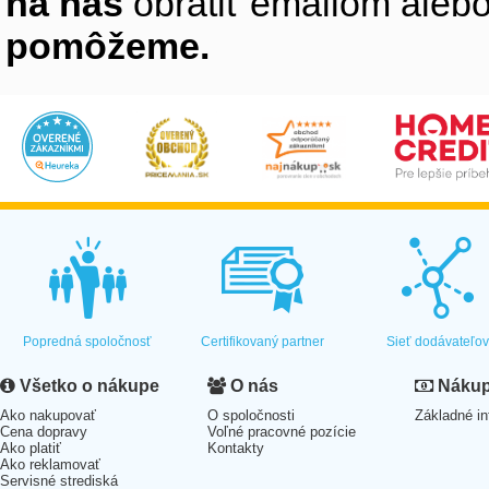
na nás
obrátiť emailom alebo
pomôžeme.
Popredná spoločnosť
Certifikovaný partner
Sieť dodávateľo
Všetko o nákupe
O nás
Nákup 
Ako nakupovať
O spoločnosti
Základné in
Cena dopravy
Voľné pracovné pozície
Ako platiť
Kontakty
Ako reklamovať
Servisné strediská