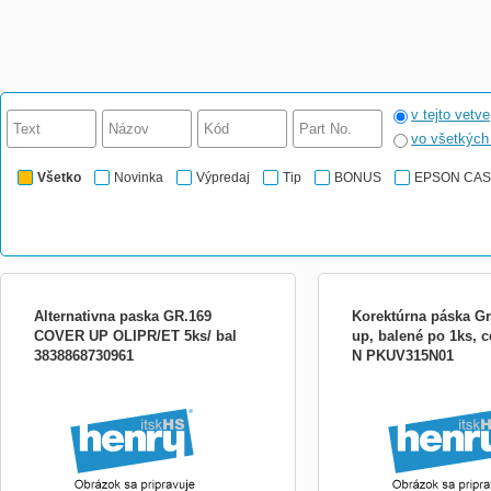
v tejto vetve
vo všetkýc
Všetko
Novinka
Výpredaj
Tip
BONUS
EPSON CA
Alternativna paska GR.169
Korektúrna páska Gr
COVER UP OLIPR/ET 5ks/ bal
up, balené po 1ks, c
3838868730961
N PKUV315N01