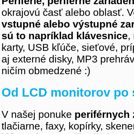
Periférie, periférne zariaden
okrajovú časť alebo oblasť. V
vstupné alebo výstupné za
sú to napríklad klávesnice
,
karty, USB kľúče, sieťové, p
aj externé disky, MP3 prehr
ničím obmedzené :)
Od LCD monitorov po 
V našej ponuke
periférnych 
tlačiarne, faxy, kopírky, sken