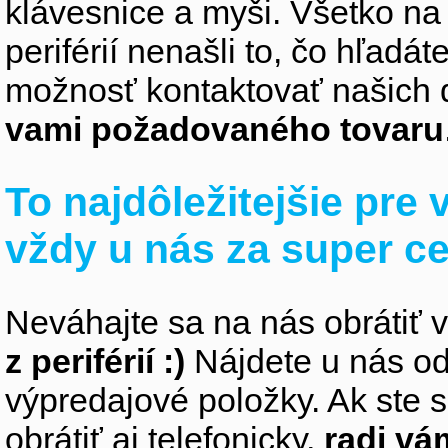
klávesnice a myši. Všetko na
periférií nenašli to, čo hľadá
možnosť kontaktovať našich 
vami požadovaného tovaru
To najdôležitejšie pre
vždy u nás za super c
Neváhajte sa na nás obrátiť 
z periférií :)
Nájdete u nás od
výpredajové položky. Ak ste s
obrátiť aj telefonicky,
radi v