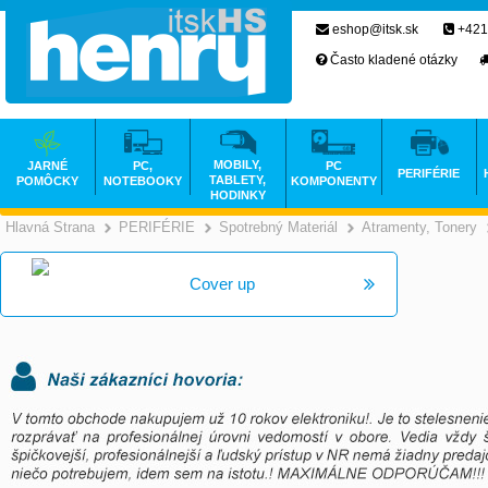
eshop@itsk.sk
+421
Často kladené otázky
MOBILY,
JARNÉ
PC,
PC
PERIFÉRIE
TABLETY,
POMÔCKY
NOTEBOOKY
KOMPONENTY
HODINKY
Hlavná Strana
PERIFÉRIE
Spotrebný Materiál
Atramenty, Tonery
>
>
>
Cover up