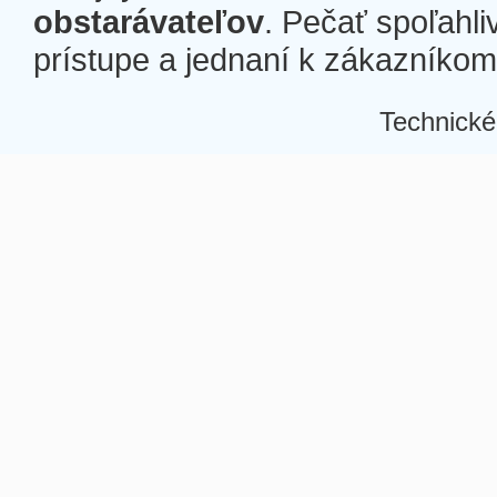
obstarávateľov
. Pečať spoľahli
prístupe a jednaní k zákazníkom a
Technické
Â
Â
Â