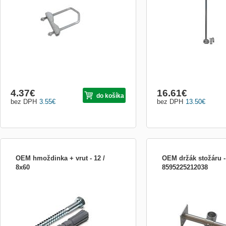
4.37
€
16.61
€
do košíka
bez DPH
3.55
€
bez DPH
13.50
€
OEM hmoždinka + vrut - 12 /
OEM držák stožáru -
8x60
8595225212038
Hmoždinka + vrut - 12 / 8x60
Držák stožáru - jezdec