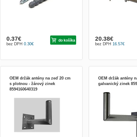
0.37
€
20.38
€
do košíka
bez DPH
0.30
€
bez DPH
16.57
€
OEM držák antény na zeď 20 cm
OEM držák antény n
s plotnou - žárový zinek
galvanický zinek 85
8594160640319
Držák antény na zeď 20 cm s plotnou -
Držák antény na zeď 30 c
žárový zinek
zinek