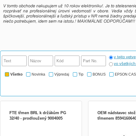
v tejto vetve
vo všetkýc
Všetko
Novinka
Výpredaj
Tip
BONUS
EPSON CA
FTE třmen BRL k držákům PG
OEM nádstavec stož
32/40 - prodloužený 9004005
třmenem 859416064
Fte BRL - třmen držáku PG 32/40
Nádstavec stožáru 1,2 m
prodloužený