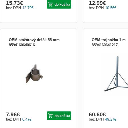
15.73
€
12.99
€
do košíka
bez DPH
12.79
€
bez DPH
10.56
€
OEM stožárový držák 55 mm
OEM trojnožka 1 m
8594160640616
8594160641217
Stožárový úchyt na zeď 55 mm
Trojnožka 1 m
7.96
€
60.60
€
do košíka
bez DPH
6.47
€
bez DPH
49.27
€