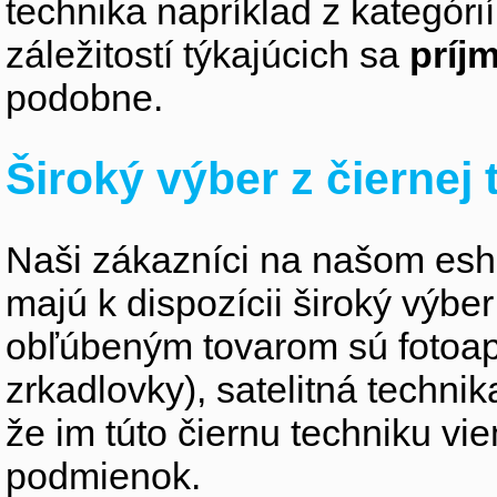
technika napríklad z kategóri
záležitostí týkajúcich sa
príj
podobne.
Široký výber z čiernej
Naši zákazníci na našom esho
majú k dispozícii široký výber
obľúbeným tovarom sú fotoapa
zrkadlovky), satelitná technik
že im túto čiernu techniku v
podmienok.