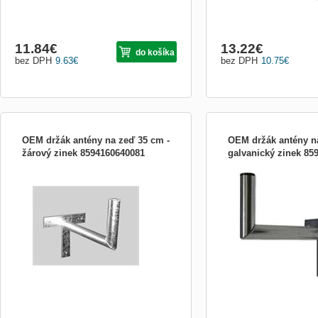
11.84
€
13.22
€
do košíka
bez DPH
9.63
€
bez DPH
10.75
€
OEM držák antény na zeď 35 cm -
OEM držák antény n
žárový zinek 8594160640081
galvanický zinek 85
Držák antény na zeď 35 cm - žárový
Držák antény na zeď 40 c
zinek
zinek