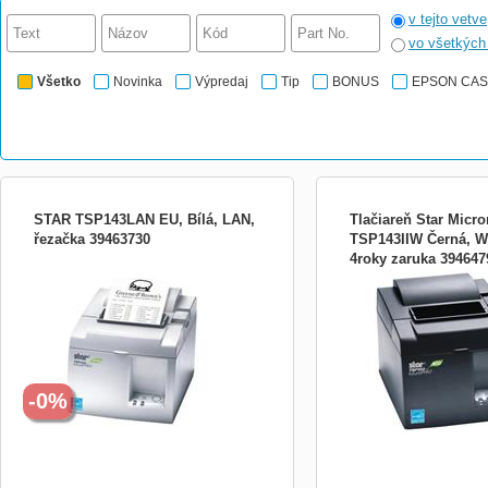
v tejto vetve
vo všetkýc
Všetko
Novinka
Výpredaj
Tip
BONUS
EPSON CA
STAR TSP143LAN EU, Bílá, LAN,
Tlačiareň Star Micro
řezačka 39463730
TSP143IIW Černá, Wi
4roky zaruka 394647
STAR Micronics TSP143LAN je
Nová termálnlí tiskárna ř
propracovaná, vysoce výkonná pokladní
úsporou energie a redukcí
tiskárna s automatickou horní řezačkou.
Je vybavena řadou pokročilých funkcí,
jako automatické zmenšení tisku, zkrácení
přebytečných okrajů, emulace sériového
portu. Tyto a další vlastnost
-0%