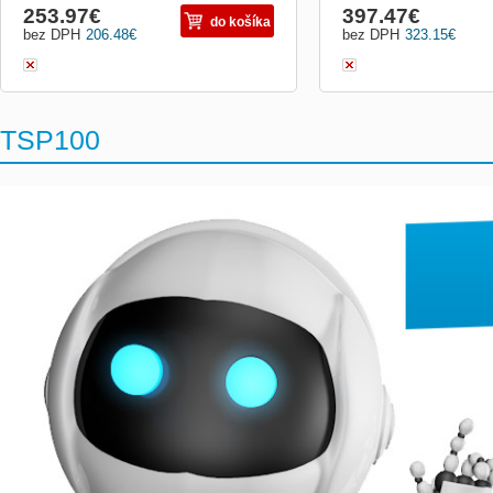
253.97
€
397.47
€
do košíka
bez DPH
206.48
€
bez DPH
323.15
€
TSP100