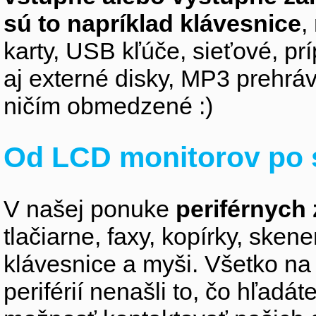
sú to napríklad klávesnice
,
karty, USB kľúče, sieťové, p
aj externé disky, MP3 prehr
ničím obmedzené :)
Od LCD monitorov po 
V našej ponuke
periférnych 
tlačiarne, faxy, kopírky, sken
klávesnice a myši. Všetko na
periférií nenašli to, čo hľadá