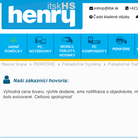
eshop@itsk.sk
+421
Často kladené otázky
MOBILY,
JARNÉ
PC,
PC
PERIFÉRIE
TABLETY,
POMÔCKY
NOTEBOOKY
KOMPONENTY
HODINKY
Hlavná Strana
PERIFÉRIE
Pokladničné Systémy
Pokladničné Tlač
>
>