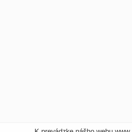
K prevádzke nášho webu www.i