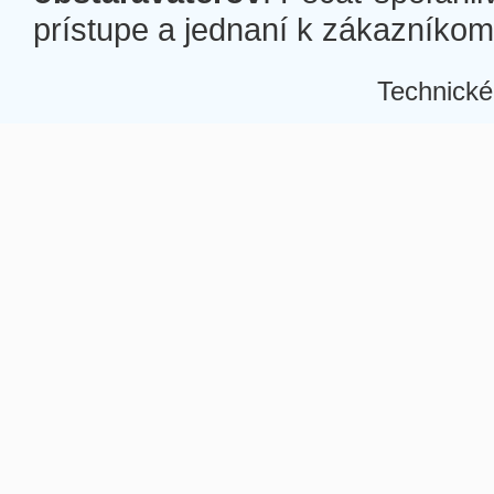
prístupe a jednaní k zákazníkom a
Technické
Â
Â
Â