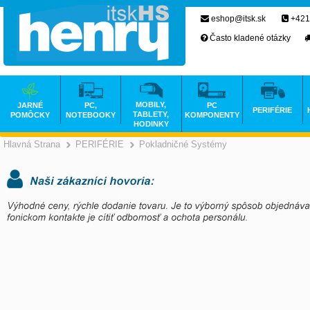
eshop@itsk.sk
+421
Často kladené otázky
MOBILY,
JARNÉ
PC,
PC
PERIFÉRIE
TABLETY,
POMÔCKY
NOTEBOOKY
KOMPONENTY
HODINKY
Hlavná Strana
PERIFÉRIE
Pokladničné Systémy
>
>