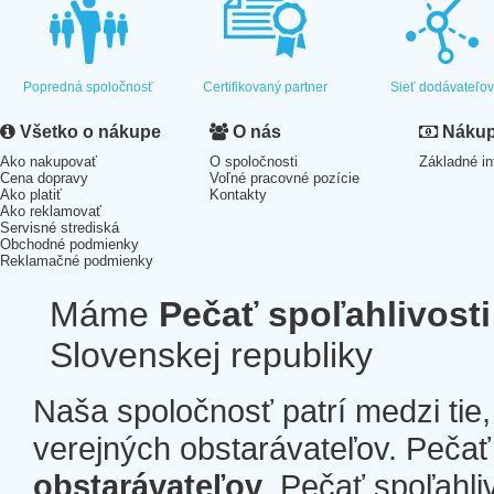
Popredná spoločnosť
Certifikovaný partner
Sieť dodávateľo
Všetko o nákupe
O nás
Nákup 
Ako nakupovať
O spoločnosti
Základné in
Cena dopravy
Voľné pracovné pozície
Ako platiť
Kontakty
Ako reklamovať
Servisné strediská
Obchodné podmienky
Reklamačné podmienky
Máme
Pečať spoľahlivosti
Slovenskej republiky
Naša spoločnosť patrí medzi tie
verejných obstarávateľov. Pečať 
obstarávateľov
. Pečať spoľahli