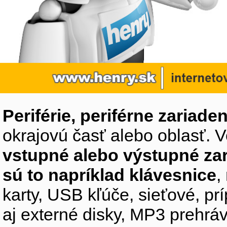
Periférie, periférne zariaden
okrajovú časť alebo oblasť. V
vstupné alebo výstupné za
sú to napríklad klávesnice
,
karty, USB kľúče, sieťové, p
aj externé disky, MP3 prehr