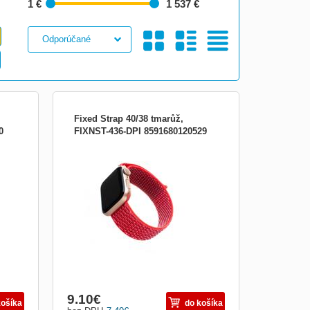
1 €
1 537 €
Galéria
S
Tabuľkový
Fixed Strap 40/38 tmarůž,
0
FIXNST-436-DPI 8591680120529
 pro
Nylonový řemínek FIXED Nylon Strap pro
vový
Apple Watch 40mm/ Watch 38mm, tmavě
růžový
Obrázkami
Výpis
9.10
€
košíka
do košíka