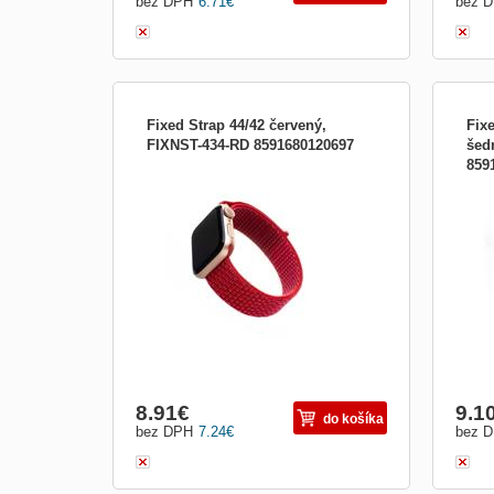
bez DPH
6.71
€
bez 
Fixed Strap 44/42 červený,
Fix
FIXNST-434-RD 8591680120697
šed
859
Nylonový řemínek FIXED Nylon Strap pro
Nylo
Apple Watch 44mm/ Watch 42mm,
Appl
červený
šedo
8.91
€
9.1
do košíka
bez DPH
7.24
€
bez 