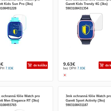
ett Kids Sun Pro (3ks)
Garett Kids Trendy 4G (3ks)
3108491228
5903108431354
ušenstvo pre nositeľnosť:Fólie na
Príslušenstvo pre nositeľnosť:Fólie n
ej
displej
3
€
9.63
€
do košíka
do 
DPH
7.83
€
bez DPH
7.83
€
 ochranná fólie Watch pro
3mk ochranná fólie Watch pr
ett Men Elegance RT (3ks)
Garett Sport Activity (3ks)
3108493765
5903108431187
ušenstvo pre nositeľnosť:Fólie na
Príslušenstvo pre nositeľnosť:Fólie n