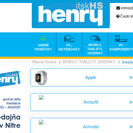
eshop@
Často k
MOBILY,
JARNÉ
PC,
PC
TABLETY,
POMÔCKY
NOTEBOOKY
KOMPONENTY
HODINKY
Hlavná Strana
MOBILY, TABLETY, HODINKY
Intel
>
Apple
Amazfit
Armodd