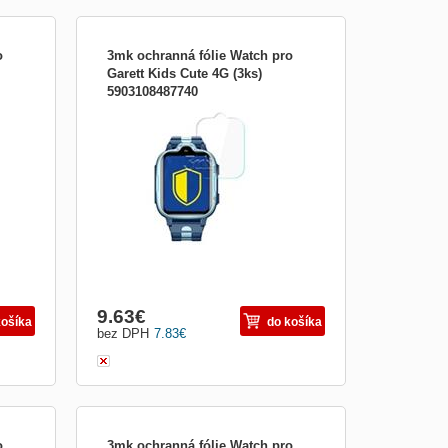
o
3mk ochranná fólie Watch pro
Garett Kids Cute 4G (3ks)
5903108487740
a
Príslušenstvo pre nositeľnosť:Fólie na
displej
9.63
€
košíka
do košíka
bez DPH
7.83
€
o
3mk ochranná fólie Watch pro