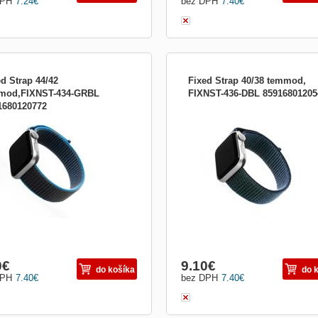
DPH
7.24
€
bez DPH
7.40
€
ed Strap 44/42
Fixed Strap 40/38 temmod,
mod,FIXNST-434-GRBL
FIXNST-436-DBL 85916801205
1680120772
nový řemínek FIXED Nylon Strap pro
Nylonový řemínek FIXED Nylon Strap
e Watch 44mm/ Watch 42mm,
Apple Watch 40mm/ Watch 38mm, te
modrý
modrý
0
€
9.10
€
do košíka
do 
DPH
7.40
€
bez DPH
7.40
€