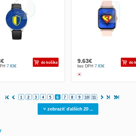
ej
displej
3
€
9.63
€
do košíka
do 
DPH
7.83
€
bez DPH
7.83
€
1
2
3
4
5
6
7
8
9
10
11
zobraziť ďalších 20 ...
y