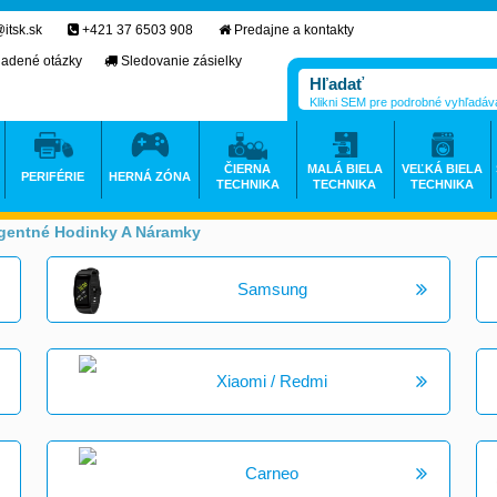
itsk.sk
+421 37 6503 908
Predajne a kontakty
ladené otázky
Sledovanie zásielky
Klikni SEM pre podrobné vyhľadáv
ČIERNA
MALÁ BIELA
VEĽKÁ BIELA
PERIFÉRIE
HERNÁ ZÓNA
TECHNIKA
TECHNIKA
TECHNIKA
igentné Hodinky A Náramky
>
Samsung
Xiaomi / Redmi
Carneo