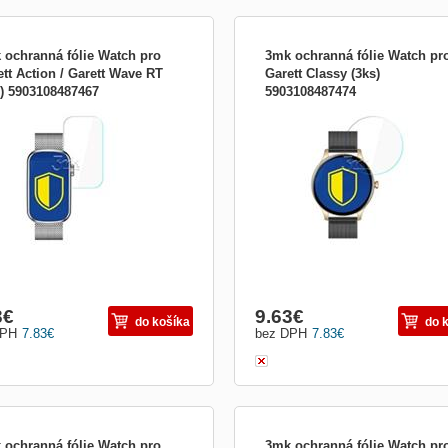
 ochranná fólie Watch pro
3mk ochranná fólie Watch pr
ett Action / Garett Wave RT
Garett Classy (3ks)
s) 5903108487467
5903108487474
ušenstvo pre nositeľnosť:Fólie na
Príslušenstvo pre nositeľnosť:Fólie n
ej
displej
3
€
9.63
€
do košíka
do 
DPH
7.83
€
bez DPH
7.83
€
 ochranná fólie Watch pro
3mk ochranná fólie Watch pr