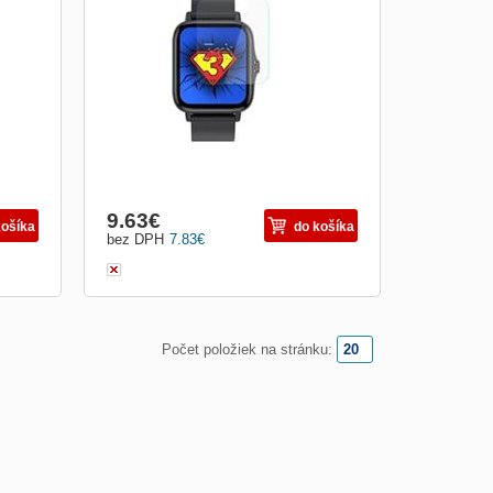
displej
9.63
€
košíka
do košíka
bez DPH
7.83
€
Počet položiek na stránku: