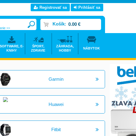
Registrovať sa
Prihlásiť sa
Košík:
0.00 €
anie >>
SOFTWARE, E-
ŠPORT,
ZÁHRADA,
NÁBYTOK
KNIHY
ZDRAVIE
HOBBY
Garmin
Huawei
Fitbit