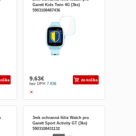
Garett Kids Twin 4G (3ks)
5903108487436
a
Príslušenstvo pre nositeľnosť:Fólie na
displej
9.63
€
košíka
do košíka
bez DPH
7.83
€
o
3mk ochranná fólie Watch pro
Garett Sport Activity GT (3ks)
5903108431132
a
Príslušenstvo pre nositeľnosť:Fólie na