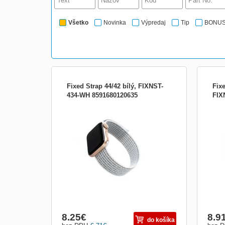
Všetko
Novinka
Výpredaj
Tip
BONU
Fixed Strap 44/42 bílý, FIXNST-
Fix
434-WH 8591680120635
FIX
Nylonový řemínek FIXED Nylon Strap pro
Nylo
Apple Watch 44mm/ Watch 42mm, bílý
Appl
červ
8.25
€
8.9
do košíka