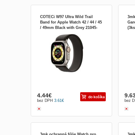
COTECi W97 Ultra Wild Trail
3mk
Band for Apple Watch 42 / 44 / 45
Gar
/ 49mm Black with Grey 21045-
(3k
Príslušenstvo pre nositeľnosť:Náhradné
Prísl
BG
remienky
displ
4.44
€
9.6
do košíka
bez DPH
3.61
€
bez 
3mk ochranná fólie Watch pro
3mk