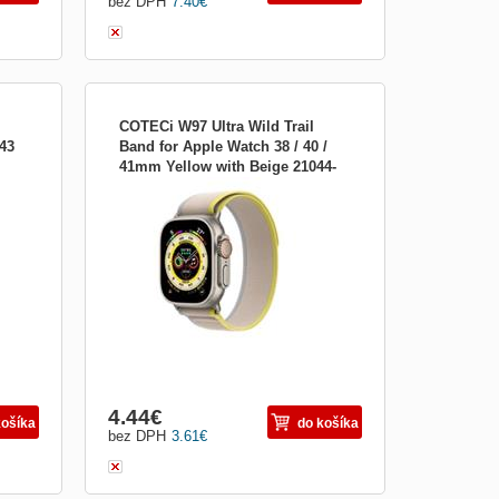
bez DPH
7.40
€
COTECi W97 Ultra Wild Trail
43
Band for Apple Watch 38 / 40 /
41mm Yellow with Beige 21044-
 pro
Príslušenstvo pre nositeľnosť:Náhradné
YM
mně
remienky
4.44
€
košíka
do košíka
bez DPH
3.61
€