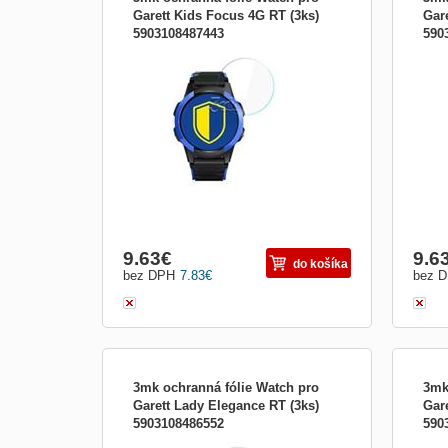
Garett Kids Focus 4G RT (3ks)
Gar
5903108487443
590
Príslušenstvo pre nositeľnosť:Fólie na
Prísl
displej
displ
9.63
€
9.6
do košíka
bez DPH
7.83
€
bez 
3mk ochranná fólie Watch pro
3mk
Garett Lady Elegance RT (3ks)
Gar
5903108486552
590
Príslušenstvo pre nositeľnosť:Fólie na
Prísl