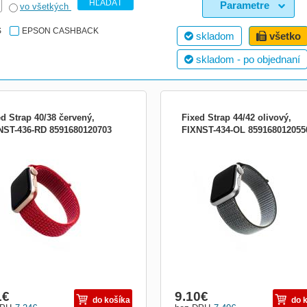
HĽADAŤ
Parametre
vo všetkých
S
EPSON CASHBACK
skladom
všetko
skladom - po objednaní
ed Strap 40/38 červený,
Fixed Strap 44/42 olivový,
NST-436-RD 8591680120703
FIXNST-434-OL 859168012055
nový řemínek FIXED Nylon Strap pro
Nylonový řemínek FIXED Nylon Strap
e Watch 40mm/ Watch 38mm,
Apple Watch 44mm/ Watch 42mm, oli
ený
1
€
9.10
€
do košíka
do 