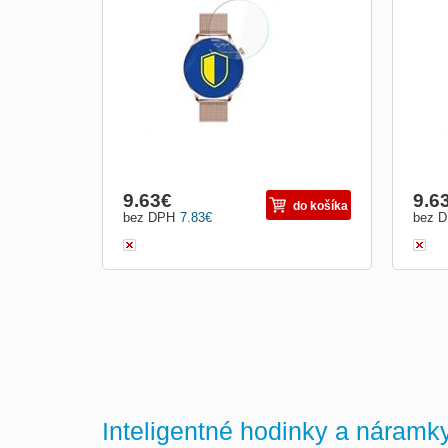
displej
displ
9.63
€
9.6
do košíka
bez DPH
7.83
€
bez 
Inteligentné hodinky a náramk