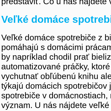
predstaviť. Čo u nás nájdete 
Veľké domáce spotreb
Veľké domáce spotrebiče z bie
pomáhajú s domácimi prácami 
by napríklad chodil prať biel
automatizované práčky, ktor
vychutnať obľúbenú knihu ale
týkajú domácich spotrebičov
spotrebiče v domácnostiach,
význam. U nás nájdete veľké