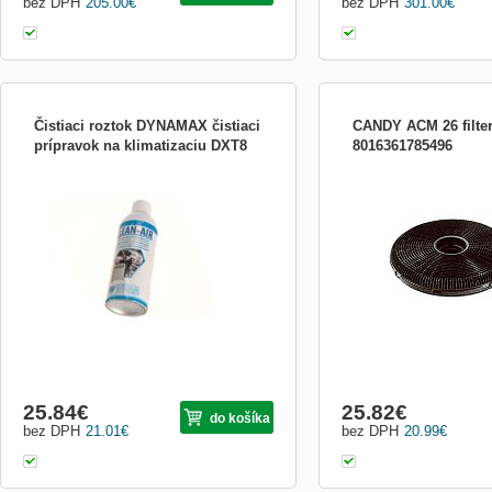
bez DPH
205.00
€
bez DPH
301.00
€
Čistiaci roztok DYNAMAX čistiaci
CANDY ACM 26 filter
prípravok na klimatizaciu DXT8
8016361785496
Účinná pena na čistenie klimatizácie v
uhlíkový filter pre odsáv
motorových vozidlách. Pred ošetrovaním
CBT 96/66, CCT 97/67
elektroinštaláciu vypnite. Pred použitím
potraste. Aplikujte na kondenzátor
klimatizácie. Vsuňte adaptér do prívodu
vzduchu na klimatizácii a plechovku úplne
vyprázdnite. Poloha
25.84
€
25.82
€
do košíka
bez DPH
21.01
€
bez DPH
20.99
€