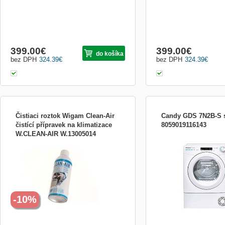
399.00
€
399.00
€
do košíka
bez DPH
324.39
€
bez DPH
324.39
€
Čistiaci roztok Wigam Clean-Air
Candy GDS 7N2B-S 
čistící přípravek na klimatizace
8059019116143
W.CLEAN-AIR W.13005014
Čistící roztok MIDEA/COMFEE Clean-Air ,
Sušička prádla – úzka, k
čistící přípravek na výparníky klimatizací.
samostatne stojaca, energ
Ostraňuje zápach z klimatizačních
(nové označenie D), účin
systémů a dezinfikuje. Upozornění: Datum
maximálne množstvo bieli
na lahvičce je datem plnění náplně do
hlučnosť 64 dB, spotreba 
tlakové nádoby. Doba použitelnosti spreje
kWh/100 cyklů, odložený š
je za předpok...
čerpadlo, displej a detská 
-10%