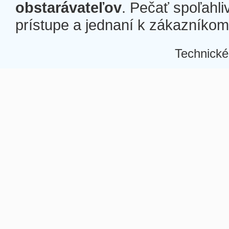
obstarávateľov
. Pečať spoľahli
prístupe a jednaní k zákazníkom a
Technické
Â
Â
Â