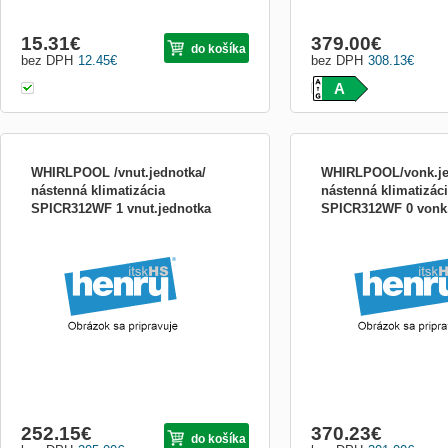
15.31
€
379.00
€
do košíka
bez DPH
12.45
€
bez DPH
308.13
€
A
WHIRLPOOL /vnut.jednotka/
WHIRLPOOL/vonk.je
nástenná klimatizácia
nástenná klimatizác
SPICR312WF 1 vnut.jednotka
SPICR312WF 0 vonk.
859991710090
859991710110
252.15
€
370.23
€
do košíka