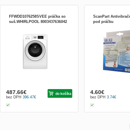
FFWDD1076258SVEE práčka so
ScanPart Antivibrač
suš.WHIRLPOOL 8003437636042
pod práčku
voľne stojaca spredu plnená práčka so
- 4ks antivibračných podl
sušičkou, technológia 6. ZMYSEL,
pračku/mrazničku/chladni
energetická trieda pranie/pranie+sušenie:B
Biela farba - Tlmí a pohlc
/ E, kapacita pranie/sušenie: 10/7 kg,
voči vlhkosti
spotreba energie (100 cyklov) pranie /
pranie+sušenie: 59 / 414 kWh, Spotreba
vody (cyklus) pranie / p
487.66
€
4.60
€
do košíka
bez DPH
396.47
€
bez DPH
3.74
€