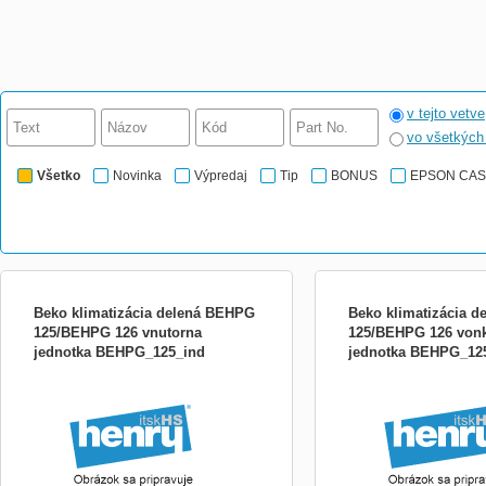
v tejto vetve
vo všetkýc
Všetko
Novinka
Výpredaj
Tip
BONUS
EPSON CA
Beko klimatizácia delená BEHPG
Beko klimatizácia 
125/BEHPG 126 vnutorna
125/BEHPG 126 vonk
jednotka BEHPG_125_ind
jednotka BEHPG_12