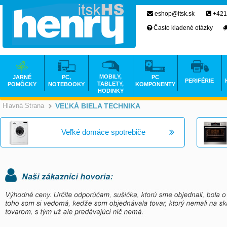
eshop@itsk.sk
+421
Často kladené otázky
MOBILY,
JARNÉ
PC,
PC
PERIFÉRIE
TABLETY,
POMÔCKY
NOTEBOOKY
KOMPONENTY
HODINKY
Hlavná Strana
VEĽKÁ BIELA TECHNIKA
>
Veľké domáce spotrebiče