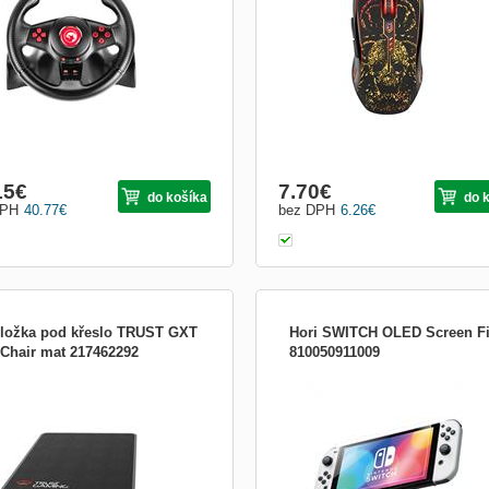
movaný ergonomický volant bude
sa výborne hodí pre takmer každý h
ne reagovať na každý pohyb.
žáner. Dodatočné tlačidlo DPI Vám u
aný dvojitý vibračný motor zaistí
nastaviť citlivosť myši podľa potreby.
alú spätnú väzbu (pr...
Dodatočné bočné tla...
15
€
7.70
€
do košíka
do 
DPH
40.77
€
bez DPH
6.26
€
ložka pod křeslo TRUST GXT
Hori SWITCH OLED Screen Fi
 Chair mat 217462292
810050911009
ěte se poškrábání podlah, koberců
Zklamalo vás poškrábání či a
skvrn z rozlitých nápojů. Flexibilní
opotřebování obrazovky? Chraňte sv
tí na kobercích a tvrdých
Nintendo Switch - OLED model s HOR
ahových plochách. Povrch odolný
nejdůvěryhodnější značkou v oblasti
i opotřebení pro snadné přemísťování
oficiálně licencovaných ochranných k
, dlouhotrvající materiál. Pro použití s
obrazovky.
koliv herním ...