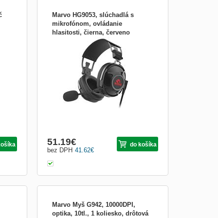
č
Marvo HG9053, slúchadlá s
mikrofónom, ovládanie
hlasitosti, čierna, červeno
7.1 herné slúchadlá HG9053 s
podsvietená, USB 7.1 (v
odnímateľným mikrofónom Herné
QMMWM53UGB00
slúchadlá Marvo HG9053 ponúkajú plný
audio zážitok a super silné basy. Mäkké
náušníky a nastaviteľná čelenka zaručia,
že slúchadlá budú pohodlne sedieť aj pri
dlhých hodinách hrania. Hlasitosť ...
51.19
€
košíka
do košíka
bez DPH
41.62
€
Marvo Myš G942, 10000DPI,
optika, 10tl., 1 koliesko, drôtová