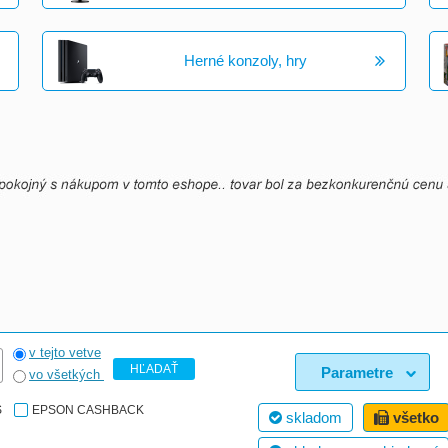
Herné konzoly, hry
v tejto vetve
HĽADAŤ
Parametre
vo všetkých
S
EPSON CASHBACK
skladom
všetko