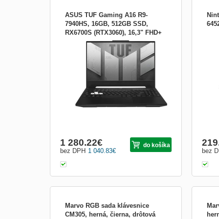
ASUS TUF Gaming A16 R9-
Nin
7940HS, 16GB, 512GB SSD,
645
RX6700S (RTX3060), 16,3" FHD+
Model: ASUS TUF Gaming A16 PartNo:
165Hz, Win11H, Off Black
FA617XS-N3032W Operačný systém:
FA617XS-N3032W
Windows 11 Home Procesor: AMD Ryzen
9 7940HS Mobile Processor (8-core/16-
thread, 16MB L3 cache, up to 5.2 GHz
max boost) Pamäť: 16 GB (8GB DDR5-
4800 SO-DIMM *2) Počet slotov (celkom /
v
1 280.22
€
219
do košíka
bez DPH
1 040.83
€
bez 
Marvo RGB sada klávesnice
Mar
CM305, herná, čierna, drôtová
hern