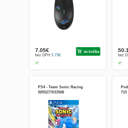
1200 dpi . Design myši doplňuje
Pogu
podsvícení v sedmi barvách . Připojení je
pruž
realizováno skrze...
Vstav
dokon
7.05
€
50.
do košíka
bez DPH
5.73
€
bez 
PS4 - Team Sonic Racing
Pod
5055277033508
715
Team Sonic Racing přináší ty nejlepší
Vyhn
elementy arkádového a rychlého
nebo 
závodění, v němž se utkáš s přáteli v
použi
intenzivních multiplayerových kláních.
podl
Závoďte společně jako tým a sdílejte
prot
power-upy a další bonusy. Vytvoř si
židle
vlastní závodní styl - vyber si z...
jakým