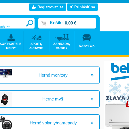
Registrovať sa
Prihlásiť sa
Košík:
0.00 €
anie >>
SOFTWARE, E-
ŠPORT,
ZÁHRADA,
NÁBYTOK
KNIHY
ZDRAVIE
HOBBY
Herné monitory
Herné myši
Herné volanty/gamepady