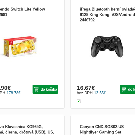
tendo Switch Lite Yellow
iPega Bluetooth herní ovlada
2681
9128 King Kong, iOS/Android
2446792
Zariadenie:Mobil; Druh
príslušenstva:Ostatné príslušenstvo
.90
€
16.67
€
do košíka
do 
DPH
178.78
€
bez DPH
13.55
€
vo Klávesnica KG965G,
Canyon CND-SGS02-US
á, čierna, drôtová (USB), US,
Nightflyer Gaming Set