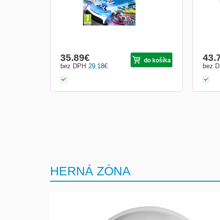
35.89
€
43.
do košíka
bez DPH
29.18
€
bez 
HERNÁ ZÓNA