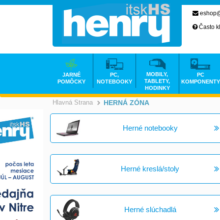
eshop@
Často k
MOBILY,
JARNÉ
PC,
PC
TABLETY,
POMÔCKY
NOTEBOOKY
KOMPONENTY
HODINKY
Hlavná Strana
HERNÁ ZÓNA
>
Herné notebooky
Herné kreslá/stoly
Herné slúchadlá