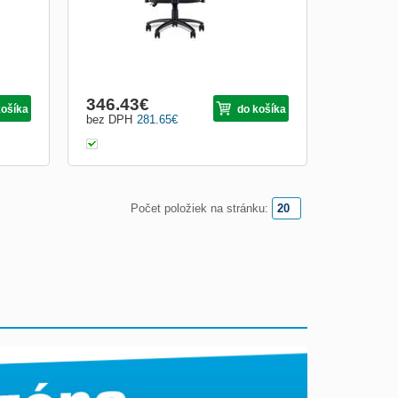
346.43
€
košíka
do košíka
bez DPH
281.65
€
Počet položiek na stránku: