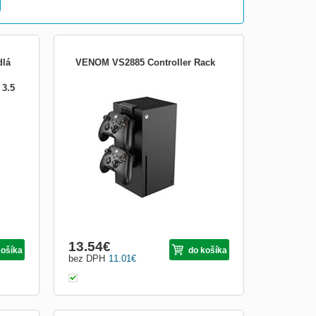
Galéria
S
Tabuľkový
dlá
VENOM VS2885 Controller Rack
 3.5
azing
Typ príslušenstva:Ostatné
ónom
eny.
itie
 *
Obrázkami
Výpis
13.54
€
košíka
do košíka
bez DPH
11.01
€