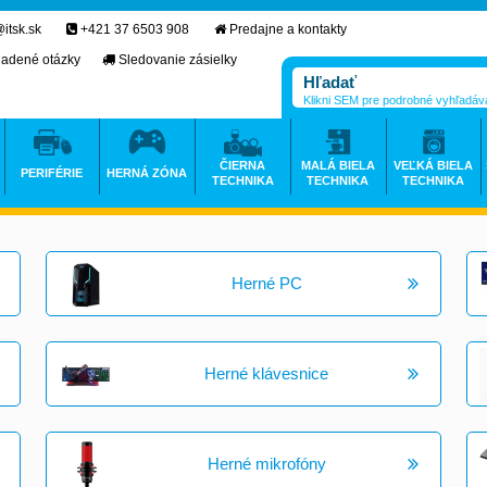
itsk.sk
+421 37 6503 908
Predajne a kontakty
ladené otázky
Sledovanie zásielky
Klikni SEM pre podrobné vyhľadáv
ČIERNA
MALÁ BIELA
VEĽKÁ BIELA
PERIFÉRIE
HERNÁ ZÓNA
TECHNIKA
TECHNIKA
TECHNIKA
Herné PC
Herné klávesnice
Herné mikrofóny