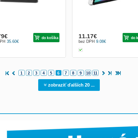
79
€
11.17
€
do košíka
do 
DPH
35.60
€
bez DPH
9.08
€
1
2
3
4
5
6
7
8
9
10
11
zobraziť ďalších 20 ...