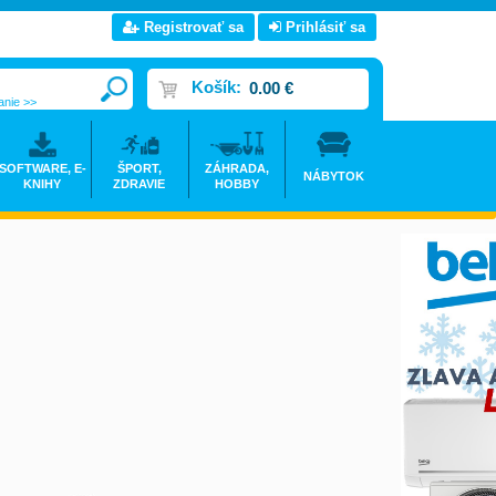
Registrovať sa
Prihlásiť sa
Košík:
0.00 €
anie >>
SOFTWARE, E-
ŠPORT,
ZÁHRADA,
NÁBYTOK
KNIHY
ZDRAVIE
HOBBY