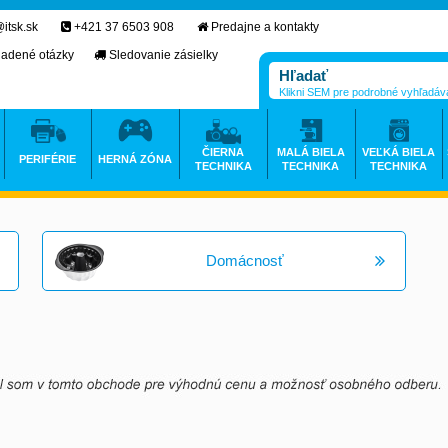
itsk.sk
+421 37 6503 908
Predajne a kontakty
ladené otázky
Sledovanie zásielky
Klikni SEM pre podrobné vyhľadáv
ČIERNA
MALÁ BIELA
VEĽKÁ BIELA
PERIFÉRIE
HERNÁ ZÓNA
TECHNIKA
TECHNIKA
TECHNIKA
Domácnosť