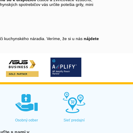
ynských spotrebičov vás určite potešia grily, mini
 či kuchynského náradia. Veríme, že si u nás
nájdete
Osobný odber
Sieť predajní
ďte s nami v