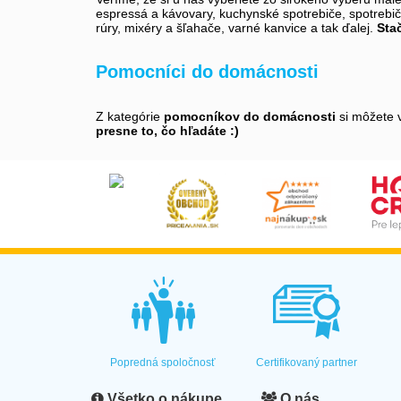
espressá a kávovary, kuchynské spotrebiče, spotrebiče
rúry, mixéry a šľahače, varné kanvice a tak ďalej.
Stač
Pomocníci do domácnosti
Z kategórie
pomocníkov do domácnosti
si môžete v
presne to, čo hľadáte :)
Popredná spoločnosť
Certifikovaný partner
Všetko o nákupe
O nás