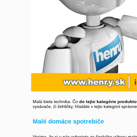
Malá biela technika. Čo
do tejto kategórie produkto
vysávače, či žehličky, hľadáte v tejto kategórii správ
Malé domáce spotrebiče
Veríme, že si u nás vyberiete zo širokého výberu mal