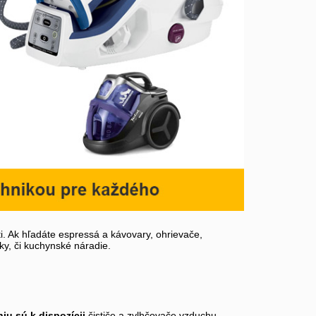
. Ak hľadáte espressá a kávovary, ohrievače,
ky, či kuchynské náradie.
iu sú k dispozícii
čističe a zvlhčovače vzduchu,