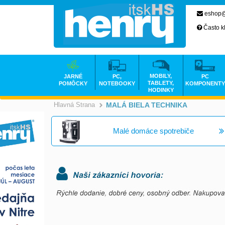
eshop@
Často k
MOBILY,
JARNÉ
PC,
PC
TABLETY,
POMÔCKY
NOTEBOOKY
KOMPONENTY
HODINKY
Hlavná Strana
MALÁ BIELA TECHNIKA
>
Malé domáce spotrebiče