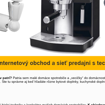
v patrí?
Patria sem malé domáce spotrebiče a „vecičky“ do domácnosti
ne. Ste tu správne aj keď hľadáte rôzne bytové doplnky, kuchynské dopln
ej bielej techniky a konkrétne malých domácich spotrebičov.
K objednan