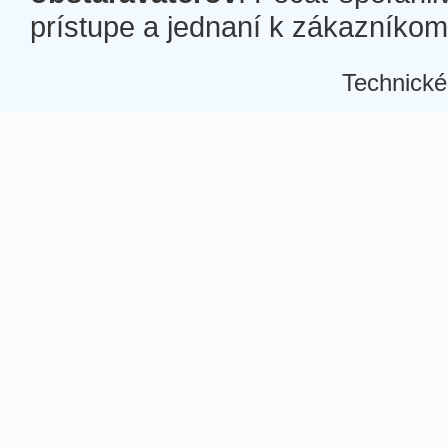
prístupe a jednaní k zákazníkom a
Technické
Â
Â
Â