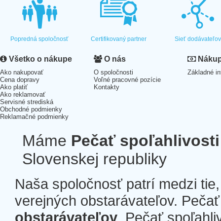
Popredná spoločnosť
Certifikovaný partner
Sieť dodávateľo
Všetko o nákupe
O nás
Nákup 
Ako nakupovať
O spoločnosti
Základné in
Cena dopravy
Voľné pracovné pozície
Ako platiť
Kontakty
Ako reklamovať
Servisné strediská
Obchodné podmienky
Reklamačné podmienky
Máme
Pečať spoľahlivosti
Slovenskej republiky
Naša spoločnosť patrí medzi tie
verejných obstarávateľov. Pečať 
obstarávateľov
. Pečať spoľahli