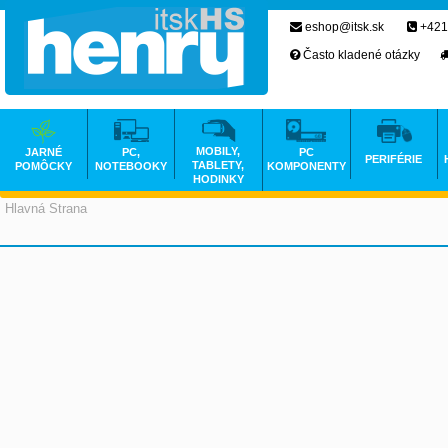
eshop@itsk.sk
+421
Často kladené otázky
MOBILY,
JARNÉ
PC,
PC
PERIFÉRIE
TABLETY,
POMÔCKY
NOTEBOOKY
KOMPONENTY
HODINKY
Hlavná Strana