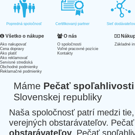
Popredná spoločnosť
Certifikovaný partner
Sieť dodávateľo
Všetko o nákupe
O nás
Nákup 
Ako nakupovať
O spoločnosti
Základné in
Cena dopravy
Voľné pracovné pozície
Ako platiť
Kontakty
Ako reklamovať
Servisné strediská
Obchodné podmienky
Reklamačné podmienky
Máme
Pečať spoľahlivosti
Slovenskej republiky
Naša spoločnosť patrí medzi tie
verejných obstarávateľov. Pečať 
obstarávateľov
. Pečať spoľahli