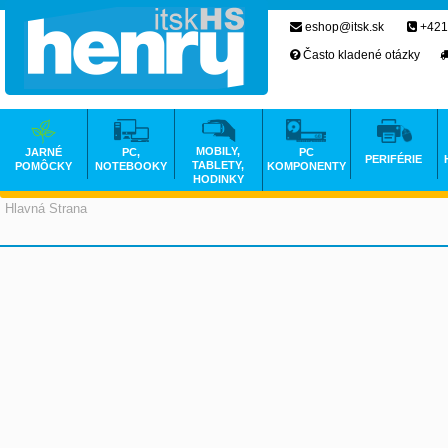
eshop@itsk.sk
+421
Často kladené otázky
MOBILY,
JARNÉ
PC,
PC
PERIFÉRIE
TABLETY,
POMÔCKY
NOTEBOOKY
KOMPONENTY
HODINKY
Hlavná Strana