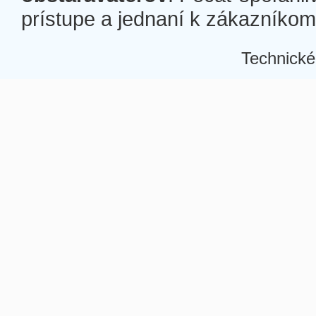
prístupe a jednaní k zákazníkom a
Technické
Â
Â
Â