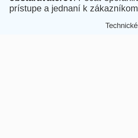
prístupe a jednaní k zákazníkom a
Technické
Â
Â
Â