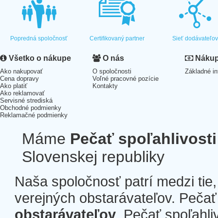
Popredná spoločnosť
Certifikovaný partner
Sieť dodávateľo
Všetko o nákupe
O nás
Nákup 
Ako nakupovať
O spoločnosti
Základné in
Cena dopravy
Voľné pracovné pozície
Ako platiť
Kontakty
Ako reklamovať
Servisné strediská
Obchodné podmienky
Reklamačné podmienky
Máme
Pečať spoľahlivosti
Slovenskej republiky
Naša spoločnosť patrí medzi tie
verejných obstarávateľov. Pečať 
obstarávateľov
. Pečať spoľahli