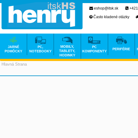
eshop@itsk.sk
+421
Často kladené otázky
MOBILY,
JARNÉ
PC,
PC
PERIFÉRIE
TABLETY,
POMÔCKY
NOTEBOOKY
KOMPONENTY
HODINKY
Hlavná Strana