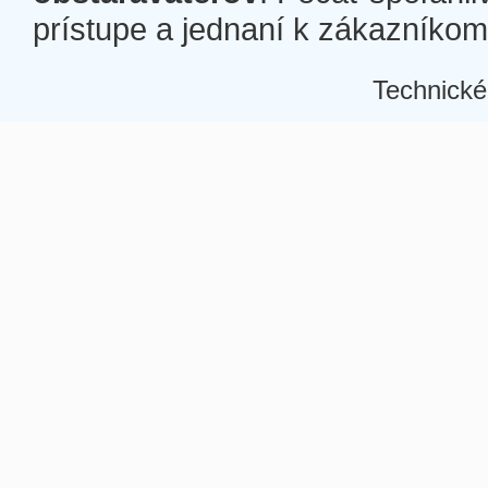
prístupe a jednaní k zákazníkom a
Technické
Â
Â
Â