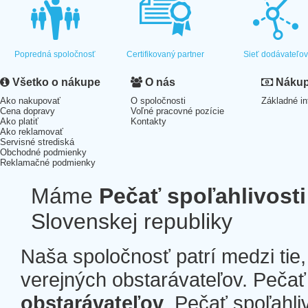
Popredná spoločnosť
Certifikovaný partner
Sieť dodávateľo
Všetko o nákupe
O nás
Nákup 
Ako nakupovať
O spoločnosti
Základné in
Cena dopravy
Voľné pracovné pozície
Ako platiť
Kontakty
Ako reklamovať
Servisné strediská
Obchodné podmienky
Reklamačné podmienky
Máme
Pečať spoľahlivosti
Slovenskej republiky
Naša spoločnosť patrí medzi tie
verejných obstarávateľov. Pečať 
obstarávateľov
. Pečať spoľahli