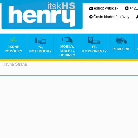
eshop@itsk.sk
+421
Často kladené otázky
MOBILY,
JARNÉ
PC,
PC
PERIFÉRIE
TABLETY,
POMÔCKY
NOTEBOOKY
KOMPONENTY
HODINKY
Hlavná Strana