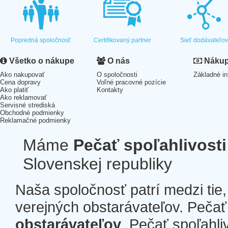
Popredná spoločnosť
Certifikovaný partner
Sieť dodávateľo
Všetko o nákupe
O nás
Nákup 
Ako nakupovať
O spoločnosti
Základné in
Cena dopravy
Voľné pracovné pozície
Ako platiť
Kontakty
Ako reklamovať
Servisné strediská
Obchodné podmienky
Reklamačné podmienky
Máme
Pečať spoľahlivosti
Slovenskej republiky
Naša spoločnosť patrí medzi tie
verejných obstarávateľov. Pečať 
obstarávateľov
. Pečať spoľahli