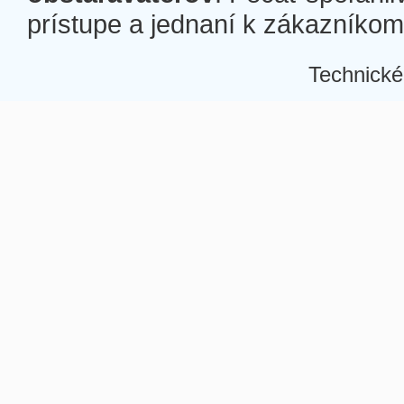
prístupe a jednaní k zákazníkom a
Technické
Â
Â
Â