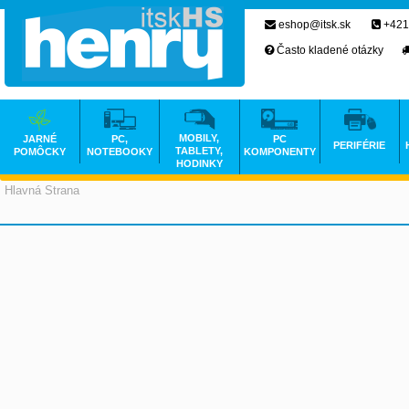
eshop@itsk.sk
+421
Často kladené otázky
MOBILY,
JARNÉ
PC,
PC
PERIFÉRIE
TABLETY,
POMÔCKY
NOTEBOOKY
KOMPONENTY
HODINKY
Hlavná Strana