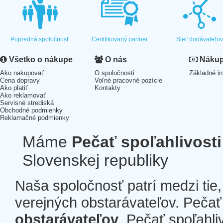
Popredná spoločnosť
Certifikovaný partner
Sieť dodávateľo
Všetko o nákupe
O nás
Nákup 
Ako nakupovať
O spoločnosti
Základné in
Cena dopravy
Voľné pracovné pozície
Ako platiť
Kontakty
Ako reklamovať
Servisné strediská
Obchodné podmienky
Reklamačné podmienky
Máme
Pečať spoľahlivosti
Slovenskej republiky
Naša spoločnosť patrí medzi tie
verejných obstarávateľov. Pečať 
obstarávateľov
. Pečať spoľahli