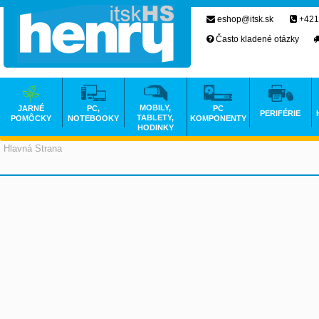
eshop@itsk.sk
+421
Často kladené otázky
MOBILY,
JARNÉ
PC,
PC
PERIFÉRIE
TABLETY,
POMÔCKY
NOTEBOOKY
KOMPONENTY
HODINKY
Hlavná Strana