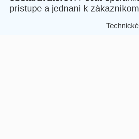
prístupe a jednaní k zákazníkom a
Technické
Â
Â
Â