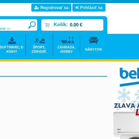
Registrovať sa
Prihlásiť sa
Košík:
0.00 €
anie >>
SOFTWARE, E-
ŠPORT,
ZÁHRADA,
NÁBYTOK
KNIHY
ZDRAVIE
HOBBY