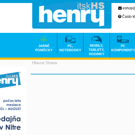
eshop@
Často k
MOBILY,
JARNÉ
PC,
PC
TABLETY,
POMÔCKY
NOTEBOOKY
KOMPONENTY
HODINKY
Hlavná Strana