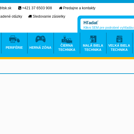
itsk.sk
+421 37 6503 908
Predajne a kontakty
ladené otázky
Sledovanie zásielky
Klikni SEM pre podrobné vyhľadáv
ČIERNA
MALÁ BIELA
VEĽKÁ BIELA
PERIFÉRIE
HERNÁ ZÓNA
TECHNIKA
TECHNIKA
TECHNIKA