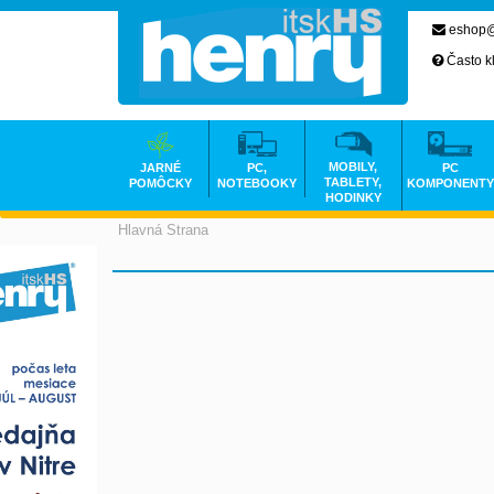
eshop@
Často k
MOBILY,
JARNÉ
PC,
PC
TABLETY,
POMÔCKY
NOTEBOOKY
KOMPONENTY
HODINKY
Hlavná Strana