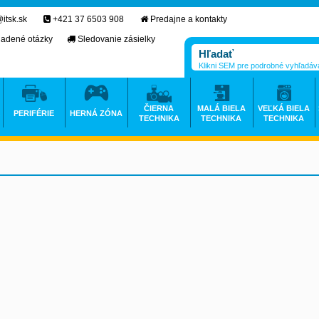
itsk.sk
+421 37 6503 908
Predajne a kontakty
ladené otázky
Sledovanie zásielky
Klikni SEM pre podrobné vyhľadáv
ČIERNA
MALÁ BIELA
VEĽKÁ BIELA
PERIFÉRIE
HERNÁ ZÓNA
TECHNIKA
TECHNIKA
TECHNIKA