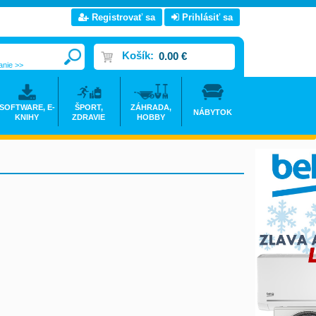
Registrovať sa
Prihlásiť sa
Košík:
0.00 €
anie >>
SOFTWARE, E-
ŠPORT,
ZÁHRADA,
NÁBYTOK
KNIHY
ZDRAVIE
HOBBY