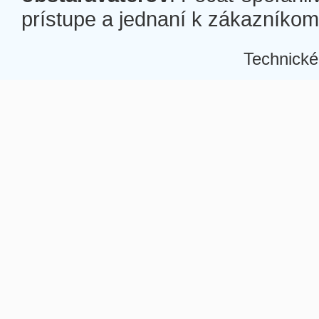
prístupe a jednaní k zákazníkom a
Technické
Â
Â
Â