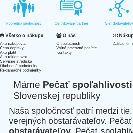
Popredná spoločnosť
Certifikovaný partner
Sieť dodávateľo
Všetko o nákupe
O nás
Nákup 
Ako nakupovať
O spoločnosti
Základné in
Cena dopravy
Voľné pracovné pozície
Ako platiť
Kontakty
Ako reklamovať
Servisné strediská
Obchodné podmienky
Reklamačné podmienky
Máme
Pečať spoľahlivosti
Slovenskej republiky
Naša spoločnosť patrí medzi tie
verejných obstarávateľov. Pečať 
obstarávateľov
. Pečať spoľahli