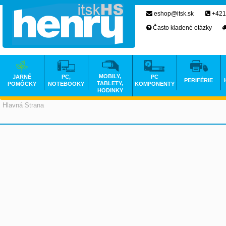
eshop@itsk.sk
+421
Často kladené otázky
MOBILY,
JARNÉ
PC,
PC
PERIFÉRIE
TABLETY,
POMÔCKY
NOTEBOOKY
KOMPONENTY
HODINKY
Hlavná Strana