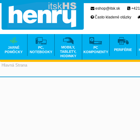
eshop@itsk.sk
+421
Často kladené otázky
MOBILY,
JARNÉ
PC,
PC
PERIFÉRIE
TABLETY,
POMÔCKY
NOTEBOOKY
KOMPONENTY
HODINKY
Hlavná Strana