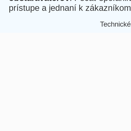
prístupe a jednaní k zákazníkom a
Technické
Â
Â
Â