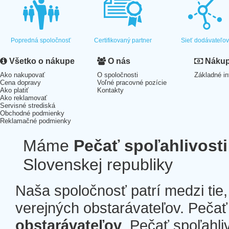
Popredná spoločnosť
Certifikovaný partner
Sieť dodávateľo
Všetko o nákupe
O nás
Nákup 
Ako nakupovať
O spoločnosti
Základné in
Cena dopravy
Voľné pracovné pozície
Ako platiť
Kontakty
Ako reklamovať
Servisné strediská
Obchodné podmienky
Reklamačné podmienky
Máme
Pečať spoľahlivosti
Slovenskej republiky
Naša spoločnosť patrí medzi tie
verejných obstarávateľov. Pečať 
obstarávateľov
. Pečať spoľahli