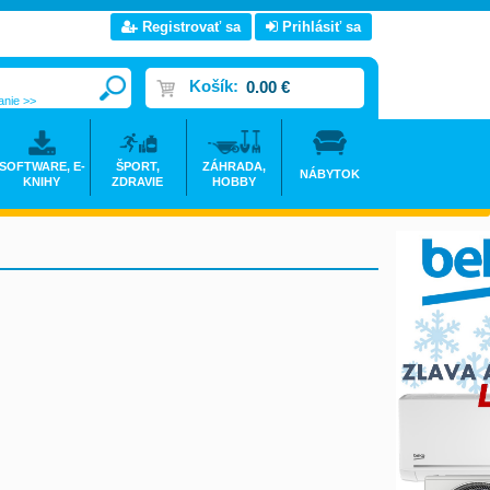
Registrovať sa
Prihlásiť sa
Košík:
0.00 €
anie >>
SOFTWARE, E-
ŠPORT,
ZÁHRADA,
NÁBYTOK
KNIHY
ZDRAVIE
HOBBY