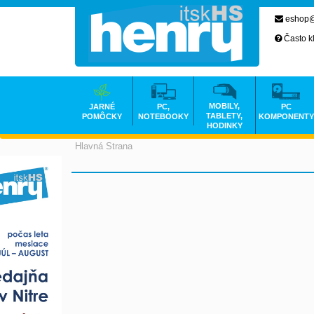
eshop@
Často k
MOBILY,
JARNÉ
PC,
PC
TABLETY,
POMÔCKY
NOTEBOOKY
KOMPONENTY
HODINKY
Hlavná Strana