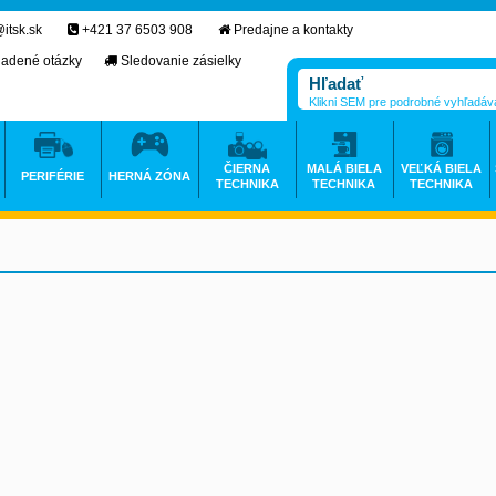
itsk.sk
+421 37 6503 908
Predajne a kontakty
ladené otázky
Sledovanie zásielky
Klikni SEM pre podrobné vyhľadáv
ČIERNA
MALÁ BIELA
VEĽKÁ BIELA
PERIFÉRIE
HERNÁ ZÓNA
TECHNIKA
TECHNIKA
TECHNIKA