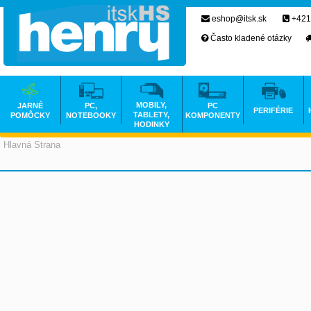
eshop@itsk.sk
+421
Často kladené otázky
MOBILY,
JARNÉ
PC,
PC
PERIFÉRIE
TABLETY,
POMÔCKY
NOTEBOOKY
KOMPONENTY
HODINKY
Hlavná Strana