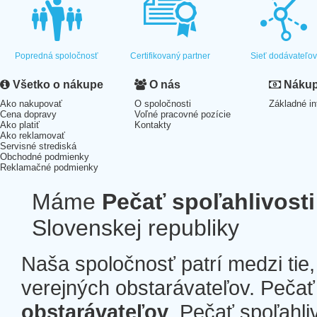
Popredná spoločnosť
Certifikovaný partner
Sieť dodávateľo
Všetko o nákupe
O nás
Nákup 
Ako nakupovať
O spoločnosti
Základné in
Cena dopravy
Voľné pracovné pozície
Ako platiť
Kontakty
Ako reklamovať
Servisné strediská
Obchodné podmienky
Reklamačné podmienky
Máme
Pečať spoľahlivosti
Slovenskej republiky
Naša spoločnosť patrí medzi tie
verejných obstarávateľov. Pečať 
obstarávateľov
. Pečať spoľahli