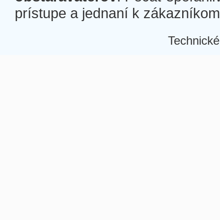
prístupe a jednaní k zákazníkom a
Technické
Â
Â
Â