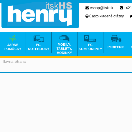
eshop@itsk.sk
+421
Často kladené otázky
MOBILY,
JARNÉ
PC,
PC
PERIFÉRIE
TABLETY,
POMÔCKY
NOTEBOOKY
KOMPONENTY
HODINKY
Hlavná Strana