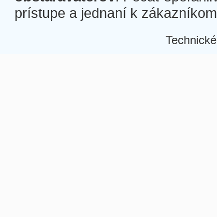
prístupe a jednaní k zákazníkom a
Technické
Â
Â
Â