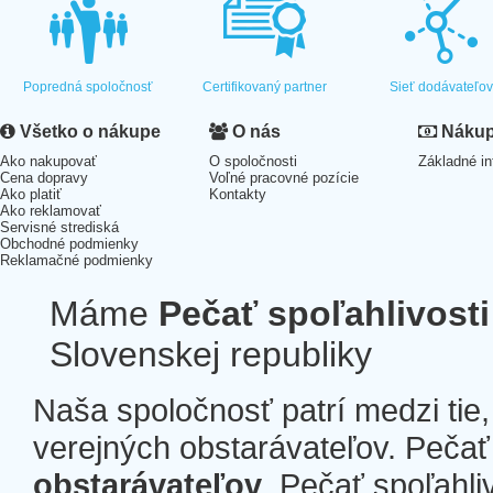
Popredná spoločnosť
Certifikovaný partner
Sieť dodávateľo
Všetko o nákupe
O nás
Nákup 
Ako nakupovať
O spoločnosti
Základné in
Cena dopravy
Voľné pracovné pozície
Ako platiť
Kontakty
Ako reklamovať
Servisné strediská
Obchodné podmienky
Reklamačné podmienky
Máme
Pečať spoľahlivosti
Slovenskej republiky
Naša spoločnosť patrí medzi tie
verejných obstarávateľov. Pečať 
obstarávateľov
. Pečať spoľahli