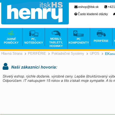
eshop@itsk.sk
+421
Často kladené otázky
MOBILY,
JARNÉ
PC,
PC
PERIFÉRIE
TABLETY,
POMÔCKY
NOTEBOOKY
KOMPONENTY
HODINKY
Hlavná Strana
PERIFÉRIE
Pokladničné Systémy
UPOS
EKas
>
>