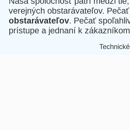
Naša spoločnosť patrí medzi tie
verejných obstarávateľov. Pečať 
obstarávateľov
. Pečať spoľahli
prístupe a jednaní k zákazníkom a
Technické
Â
Â
Â