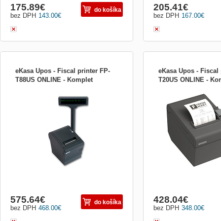
175.89
€
205.41
€
do košíka
bez DPH
143.00
€
bez DPH
167.00
€
eKasa Upos - Fiscal printer FP-
eKasa Upos - Fiscal 
T88US ONLINE - Komplet
T20US ONLINE - Ko
PRE NAŠICH ZÁKAZNÍKOV PONÚKAME
PRE NAŠICH ZÁKAZNÍ
JEDNODUCHÉ PREROBENIE
JEDNODUCHÉ PREROB
EXISTUJÚCEJ TLAČIARNE FT4000 NA
EXISTUJÚCEJ TLAČIARN
eFT4000. Máte jednu z týchto
eFT4000. Máte jednu z tý
termotlačiarní? SRP350, TMT20, TMT88,
termotlačiarní? SRP350,
TMH6000, TSP650 a RP300 Tak Vám
TMH6000, TSP650 a RP3
stačí vymeniť fiškálnu pamäť za toto
stačí vymeniť fiškálnu pa
chránené dátové úložisko, nah...
chránené dátové úložisko,
575.64
€
428.04
€
do košíka
bez DPH
468.00
€
bez DPH
348.00
€