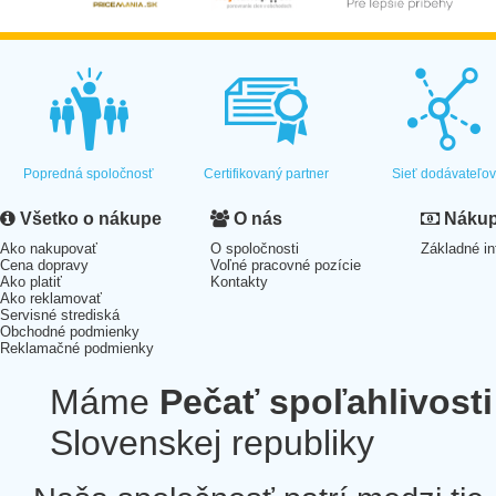
Popredná spoločnosť
Certifikovaný partner
Sieť dodávateľo
Všetko o nákupe
O nás
Nákup 
Ako nakupovať
O spoločnosti
Základné in
Cena dopravy
Voľné pracovné pozície
Ako platiť
Kontakty
Ako reklamovať
Servisné strediská
Obchodné podmienky
Reklamačné podmienky
Máme
Pečať spoľahlivosti
Slovenskej republiky