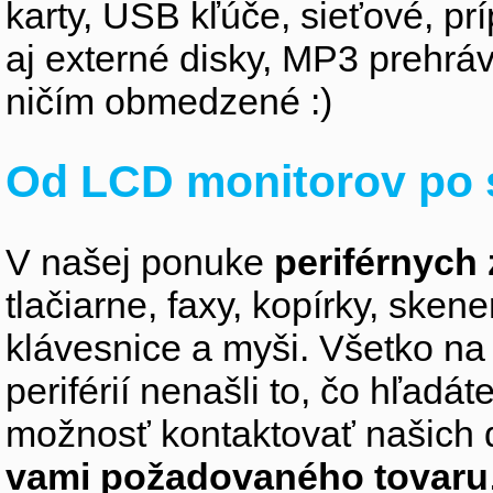
karty, USB kľúče, sieťové, p
aj externé disky, MP3 prehr
ničím obmedzené :)
Od LCD monitorov po 
V našej ponuke
periférnych 
tlačiarne, faxy, kopírky, sken
klávesnice a myši. Všetko na
periférií nenašli to, čo hľadá
možnosť kontaktovať našich 
vami požadovaného tovaru