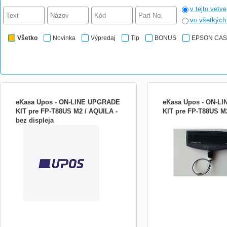
v tejto vetve
vo všetkýc
Všetko
Novinka
Výpredaj
Tip
BONUS
EPSON CA
eKasa Upos - ON-LINE UPGRADE
eKasa Upos - ON-L
KIT pre FP-T88US M2 / AQUILA -
KIT pre FP-T88US M
bez displeja
PRE NAŠICH ZÁKAZNÍKOV PONÚKAME
PRE NAŠICH ZÁKAZNÍ
JEDNODUCHÉ PREROBENIE
JEDNODUCHÉ PREROB
EXISTUJÚCEJ TLAČIARNE FT4000 NA
EXISTUJÚCEJ TLAČIARN
eFT4000. Máte jednu z týchto
eFT4000. Máte jednu z tý
termotlačiarní? SRP350, TMT20, TMT88,
termotlačiarní? SRP350,
TMH6000, TSP650 a RP300 Tak Vám
TMH6000, TSP650 a RP3
stačí vymeniť fiškálnu pamäť za toto
stačí vymeniť fiškálnu pa
chránené dátové úložisko, nah...
chránené dátové úložisko,