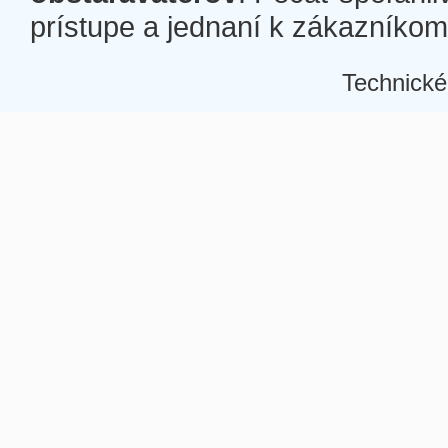
prístupe a jednaní k zákazníkom a
Technické
Â
Â
Â