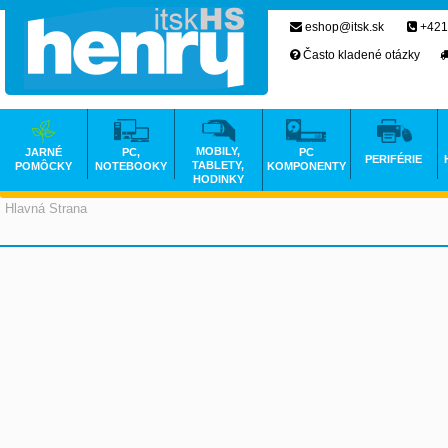
eshop@itsk.sk
+421
Často kladené otázky
MOBILY,
JARNÉ
PC,
PC
PERIFÉRIE
TABLETY,
POMÔCKY
NOTEBOOKY
KOMPONENTY
HODINKY
Hlavná Strana