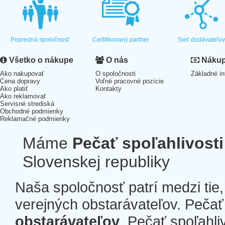
Popredná spoločnosť
Certifikovaný partner
Sieť dodávateľo
Všetko o nákupe
O nás
Nákup 
Ako nakupovať
O spoločnosti
Základné in
Cena dopravy
Voľné pracovné pozície
Ako platiť
Kontakty
Ako reklamovať
Servisné strediská
Obchodné podmienky
Reklamačné podmienky
Máme
Pečať spoľahlivosti
Slovenskej republiky
Naša spoločnosť patrí medzi tie
verejných obstarávateľov. Pečať 
obstarávateľov
. Pečať spoľahli